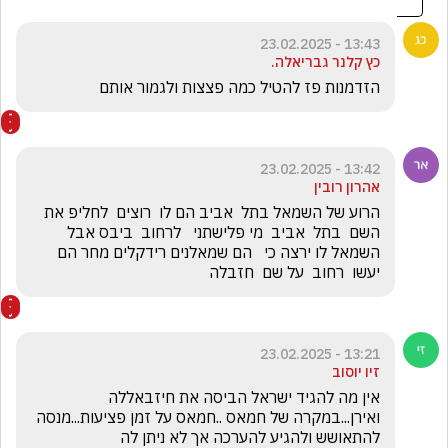
13:43 - 23.02.2025
כץ קלנר גבריאלה.
הזדמנות פז להטיל כמה פצצות ולגמור אותם
13:42 - 23.02.2025
אהרון רובין
הרוע של השמאל בתל  אביב הם לו  רוצים  לחליפ את  
השם  בתל  אביב  מי פלישתני   לרחוב  ביבס אבל 
השמאל לו ירצה כי   הם שמאלנים רידקלים מחר הם 
יעשו  רחוב  על שם  חזבלה
13:21 - 23.02.2025
זיו יוסוב
אין מה להגיד ישראל הביסה את חיזבאללה 
ואירן...במקרה של חמאס ..חמאס על זמן פציעות...מנסה 
להתאושש ולהגיע להערכה אך לא ניתן לה