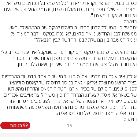
כפיים בנמל התעופה וקראו קריאות: "כל מי שמקבל תכתיבים מישראל 
ומארה"ב - שילך מפה ויהגר, זו המולדת שלנו, זה נמל התעופה של העם 
הלבנוני שהקריב מעצמו".
רויטרס
יתר על כן, ממשלת לבנון החדשה תשלח לטקס שר מהממשלה, ראש 
ממשלת לבנון החדש, נוואף סלאם, לא ינכח בטקס - דבר המעיד על 
כמות האנשים שתגיע לטקס והסיקור הנרחב שמקבל אירוע זה בקרב כ
התקשורת בעולם הערבי - משקפים את מפגן הכוח שאירגון הטרור 
אולם, אירוע זה גם מדגיש את סופו של מי שהיה אחד הדמויות המרכזיות 
בציר הרשע מתוצרת איראן - זאת בנוסף לחיסולו של קאסם סולימאני 
לפני 5 שנים, חיסולם של בכירי אירגון הטרור חמאס והדחתו מהשלטון 
של בשאר אל-אסד. לצערנו, המזרח התיכון ימשיך לייצר אוייבים אכזריים 
נוספים לישראל - אך המטרה של ישראל תהיה לפגוע ביעדי טרור עוד 
בתחילת דרכם, כפי שנשבר מחסום ההרתעה מפני פגיעה משמעותית 
בחזבאללה ומפני חיסולו של חסן נסראללה.
רויטרס
19
99 תגובות