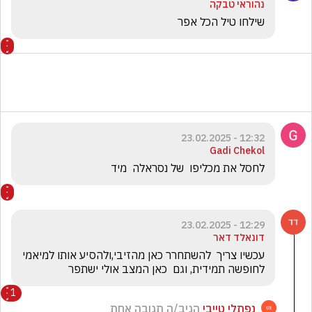
נהוראי טבקה
שילחו טיל הכל אפר 
12:32 - 23.02.2025
Gadi Chekol
לחסל את מכליפו  של נסראלה  מיד 
12:29 - 23.02.2025
דונאלד דאר
עכשיו צריך  להשתחרר כאן מהזיבי,ולהסיע אותו למיאמי 
לחופשה תמידית, וגם  כאן המצב אולי ישתפר
1
נפתלי טייבי
הגיב/ה תגובה אחת