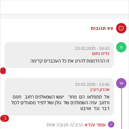
99 תגובות
14:43 - 23.02.2025
גלית נחום
זו ההזדמנות להרוג את כל העכברים קדימה 
13:46 - 23.02.2025
אהרון רובין
אל  תתפלאו  הם  מחר    יעשו השמאלנים רחוב   חמס  
ורחוב  עזה השמולנים של  גולן ושל לפיד מסוגלים לכול  
דבר  נגד  אויבנו
1
עופר עזרא
הגיב/ה תגובה אחת