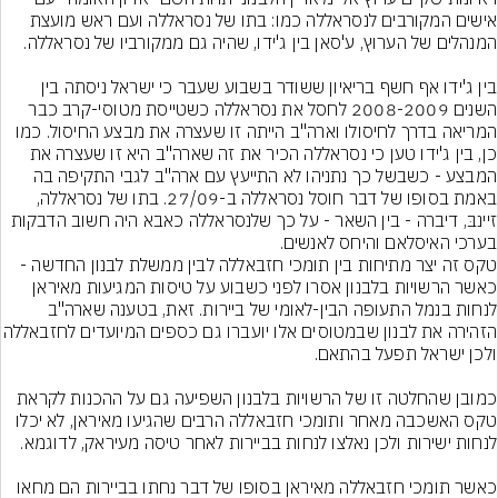
אישים המקורבים לנסראללה כמו: בתו של נסראללה ועם ראש מועצת 
בין ג'ידו אף חשף בריאיון ששודר בשבוע שעבר כי ישראל ניסתה בין 
השנים 2008-2009 לחסל את נסראללה כשטייסת מטוסי-קרב כבר 
המריאה בדרך לחיסולו וארה"ב הייתה זו שעצרה את מבצע החיסול. כמו 
כן, בין ג'ידו טען כי נסראללה הכיר את זה שארה"ב היא זו שעצרה את 
המבצע - כשבשל כך נתניהו לא התייעץ עם ארה"ב לגבי התקיפה בה 
באמת בסופו של דבר חוסל נסראללה ב-27/09. בתו של נסראללה, 
זיינבּ, דיברה - בין השאר - על כך שלנסראללה כאבא היה חשוב הדבקות 
בערכי האיסלאם והיחס לאנשים.
טקס זה יצר מתיחות בין תומכי חזבאללה לבין ממשלת לבנון החדשה - 
כאשר הרשויות בלבנון אסרו לפני כשבוע על טיסות המגיעות מאיראן 
לנחות בנמל התעופה הבין-לאומי של ביירות. זאת, בטענה שארה"ב 
הזהירה את לבנון שבמטוסים אלו יועברו גם 
כמובן שהחלטה זו של הרשויות בלבנון השפיעה גם על ההכנות לקראת 
טקס האשכבה מאחר ותומכי חזבאללה הרבים שהגיעו מאיראן, לא יכלו 
כאשר תומכי חזבאללה מאיראן בסופו של דבר נחתו בביירות הם מחאו 