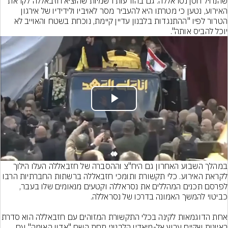
שהנחיל חסן נסראללה. גם בהודעות רשמיות שהוציא חזבאללה לקראת 
האירוע, נטען כי מטרתו היא להעביר מסר לאויביו ולידידיו של אירגון 
הטרור לפיו "ההתנגדות בלבנון עדיין קיימת, נוכחת בשטח והאוייב לא 
יוכל להביס אותה".
Play
Video
במהלך השבוע האחרון גם היח"צ וההסברה של חזבאללה העלו הילוך 
לקראת האירוע. כלי תקשורת ותומכי חזבאללה ברשתות החברתיות הרבו 
לפרסם תכנים המהללים את נסראללה וקטעים מנאומים שלו בעבר, 
אחת הדוגמאות לקינה בכלי התקשורת המזוהים עם חזב
ראיונות שקיים ערוץ אל-מיאדין הלבנוני תחת השם "אדון האומה" עם 