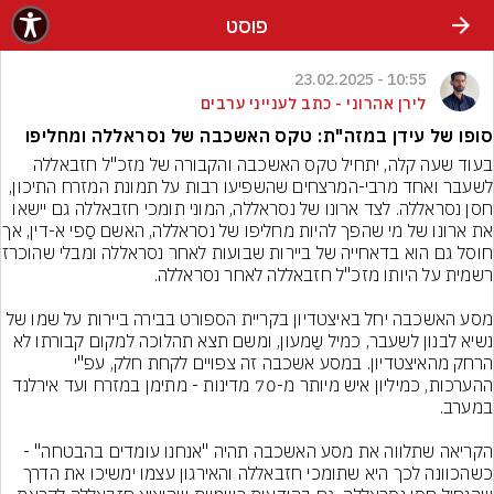
פוסט
10:55 - 23.02.2025
לירן אהרוני - כתב לענייני ערבים
סופו של עידן במזה"ת: טקס האשכבה של נסראללה ומחליפו
בעוד שעה קלה, יתחיל טקס האשכבה והקבורה של מזכ"ל חזבאללה 
לשעבר ואחד מרבי-המרצחים שהשפיעו רבות על תמונת המזרח התיכון, 
חסן נסראללה. לצד ארונו של נסראללה, המוני תומכי חזבאללה גם יישאו 
את ארונו של מי שהפך להיות מחליפו של נ
חוסל גם הוא בדאחייה של ב
מסע האשכבה יחל באיצטדיון בקריית הספורט בבירה ביירות על שמו של 
נשיא לבנון לשעבר, כמיל שַמעון, ומשם תצא תהלוכה למקום קבורתו לא 
הרחק מהאיצטדיון. במסע אשכבה זה צפויים לקחת חלק, עפ"י 
ההערכות, כמיליון איש מיותר מ-70 מדינות - מתימן במזרח ועד אירלנד 
הקריאה שתלווה את מסע האשכבה תהיה "אנחנו עומדים בהבטחה" - 
כשהכוונה לכך היא שתומכי חזבאללה והאירגון עצמו ימשיכו את הדרך 