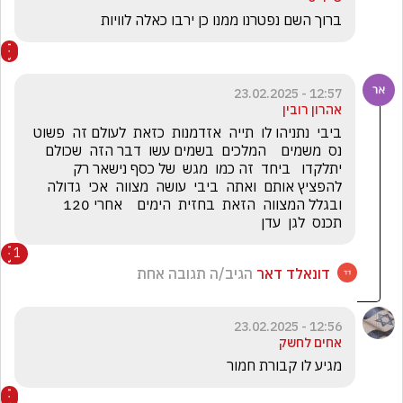
ברוך השם נפטרנו ממנו כן ירבו כאלה לוויות
12:57 - 23.02.2025
אהרון רובין
ביבי  נתניהו לו  תייה  אזדמנות  כזאת  לעולם זה  פשוט  
נס  משמים    המלכים  בשמים עשו  דבר הזה  שכולם  
יתלקדו   ביחד  זה כמו  מגש  של כסף נישאר רק 
להפציץ אותם  ואתה  ביבי  עושה  מצווה  אכי  גדולה  
ובגלל המצווה  הזאת  בחזית  הימים    אחרי 120  
תכנס  לגן  עדן
1
דונאלד דאר
הגיב/ה תגובה אחת
12:56 - 23.02.2025
אחים לחשק
מגיע לו קבורת חמור 