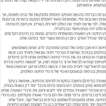
למי שפחות נהנה ממנה, ניתן להפחיתה על ידי ה
גבינת הברינזה בהגשה מעניקה תוספת מתבקשת של גבינה פשוטה, אך 
אחת האהובות עליי, שמתאימה מאוד לאקלים המקומי בישירות וברעננות 
שלה. למי שרוצה לשדך את הסלט לארוחה בשרית, אין חובה להוסיפה 
והסלט יהיה טעים מאוד גם בלעדיה.
הן החיטה והן השעורה ממשפחת הדגניים, ונמנות בין הדגנים הקדומים 
חיטה היא אבן הפינה של המזון המתורבת. לרוב אנחנו משתמשים 
בסלטים בבורגול, שמיוצרת מגרגירי חיטה שבושלו ולאחר מכן יובשו 
ונשברו או נטחנו גס. את גרגירי החיטה השלמים אנחנו לרוב מייעדים 
לטחינת קמח או לבישול ארוך כדוגמת חמין, אך למעשה החיטה נהדרת 
גם לבישול קצר יחסית כמו אורז, והגשה כסלט מרענן. יש משהו מאוד 
שעורה (גריסים) נחשבה במקורות לנחותה מהחיטה, ושימשה בעיקר 
למספוא (מזון בהמות). היא נהנתה מיחס מכבד יותר רק בשנות בצורת, 
כיוון שגרגירי השעורה עמידים יותר ליובש וחום. את גרגירי השעורה אנחנו 
מכירים כגריסים. גריסי פנינה אלו הם גרגירי שעורה מקולפים. כמו גרגירי 
החיטה, אנחנו ממעטים להשתמש בגריסים בבישול קצר, וחבל שלא 
ליהנות יותר מיתרונותיה הבריאותיים כגון כל חומצות האמינו החיוניות, 