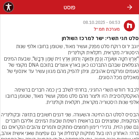
פוסט
04:53 - 08.10.2025
מערכת חמ״ל
סלט חגי תשרי: ישר למרכז השולחן
יוגב ירוס רוקח סלט מפנק ועשיר מאוד, שטומן בחובו אלפי שנות 
היסטוריה מקראית, חקלאית וקולינרית
"אֶרֶץ חִטָּה וּשְׂעֹרָה וְגֶפֶן וּתְאֵנָה וְרִמּוֹן אֶרֶץ זֵית שֶׁמֶן וּדְבָשׁ", שבעת המינים 
הנפלאים שבהם התברכנו כאן בארץ אוצרים בתוכם DNA מקומי של 
טעמים ומרקמים אהובים, וניתן להפיק מהם מגוון עשיר עד אינסוף של 
לכבוד חודש תשרי החגיגי, בחרתי לשלב בין כמה חברים ברשימה 
האקסקלוסיבית הזו וליצור מהם סלט מפנק ועשיר מאוד, שטומן בחובו 
הבסיס לסלט הם החיטה והשעורה. שני דגנים חשובים בתזונה
המקומית, שמצוינים גם בראשית רשימת שבעת המינים. אליהם חוברים 
גם שמן הזית, גרגירי רימון חמוצים-מתוקים ותמרים צהובים הנקראים גם 
ברהי. האחרון הינ