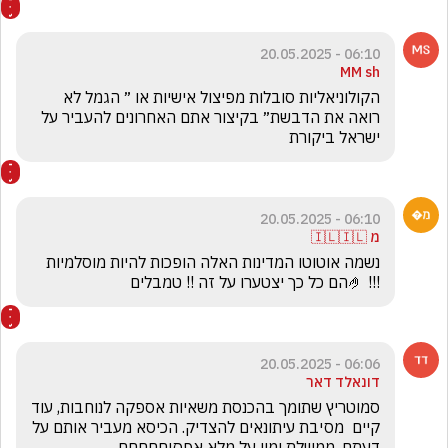
06:10 - 20.05.2025
MM sh
הקולוניאליות סובלות מפיצול אישיות או ״ הגמל לא 
רואה את הדבשת״ בקיצור אתם האחרונים להעביר על 
ישראל ביקורת 
06:10 - 20.05.2025
מ 🇮🇱🇮🇱
נשמה אוטוטו המדינות האלה הופכות להיות מוסלמיות 
!!! 🤌הם כל כך יצטערו על זה !! טמבלים
06:06 - 20.05.2025
דונאלד דאר
סמוטריץ שתומך בהכנסת משאיות אספקה לנוחבות, עוד 
קיים  מסיבת עיתונאים להצדיק. הכיסא מעביר אותם על 
דעתם. ממשלת ימין על מלא אפסיםםםםם.