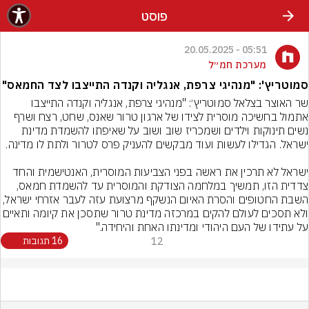
פוסט
05:51 - 20.05.2025
מערכת חמ״ל
סמוטריץ': "מנהיגי צרפת, אנגליה וקנדה התייצבו לצד החמאס"
אתמול בחשיכה מוסרית לצידו של ארגון טרור שאנס, שחט, רצח ושרף 
נשים תינוקות וילדים ושמכריז שוב ושוב על שאיפתו להשמדת מדינת 
ישראל לא תרכין את ראשה בפני הצביעות המוסרית, האנטישמית והחד 
צדדית הזו, תמשיך במלחמה הצודקת והמוסרית עד להשמדת חמאס, 
השבת החטופים והסרת האיום הנשקף מרצועת עזה לעבר אזרחי ישראל, 
ולא תסכים לעולם להקים במרכזה מדינת טרור שתסכן את קיומה ות
על עתידו של העם היהודי ומדינתו האחת והיחידה."
12
16 תגובות