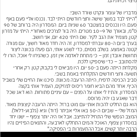
"הייתי לבד במשך שישה וחצי חודשים הייתי לבד. נכנסו אליי פעם באף 
פעם. היו נכנסים במצטבר 60 שניות ביום. המסדרון היה ברוחב של 90 
ס"מ, ובאורך של 9–10 מטרים. היה בור לצרכים מאחוריי. הייתי על מזרון 
בערך ביום ה-80 עברתי למסדרון, זה היה חדר מאוד חשוך, עם מנורה 
קטנה באמצע. בשלב מסוים, כדי לשגע אותי, הם פעלו בכוונה ליצור 
תחושת אובדן זמן – כי מתחת לאדמה אין זמן. כשהניחו לי אוכל, הורו לי 
מקלחת הייתה פעם ב-50 יום. היו מביאים לי בקבוק קטן. רק אחרי 
סביב הכניסה לרפיח, הייתה הרעבה מכוונת. סיכנו את החיים שלי בשביל 
הכיף. אחד מהם הביא חומר ריסוס למזיקים, העמיד אותי בקצה 
המסדרון, והתיז לי אותו על הפנים – עם עיניים פתוחות. הוא דאג שכל 
הוא גם החליט להכות אותי עם מוט ברזל. הייתה הרעבה קיצונית מאוד. 
המזל שלי – שביום ה-50 באו אליי אביתר (דוד) וגיא (גלבוע-דלאל). 
המצב הנפשי שלי התחיל להתייצב. אבל אז היה יותר צפוף – ישנו יחד 
במסדרון צפוף, האוכל והמים התחלקו לארבעה, והתנאים הפיזיים נהיו 
הרבה יותר קשים. אבל ההתעמרות בי הפסיקה."