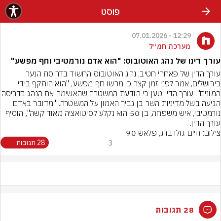
פוסט
12:29 - 07.01.2026
מערכת חמ״ל
עורך דינו של נהג האוטובוס: "הוא אדם נורמטיבי וחף מפשע"
עורך הדין של פאחרי חטיב, נהג האוטובוס החשוד בדריסת הנער 
בירושלים, אמר לפני זמן קצר כי מרשו חף מפשע, "הוא הותקף בידי 
המונים". עורך הדין טען כי הודעת המשטרה שהא
הגיעה בשל מדיניות השר בן גביר האמון על המשטרה. "מדובר באדם 
נורמטיבי, איש משפחה, בן 50 הוא נקלע לסיטואציה מאוד קשה", הוסיף 
עורך הדין.
צילום: חיים גולדברג, פלאש 90
3
28 תגובות
28 תגובות