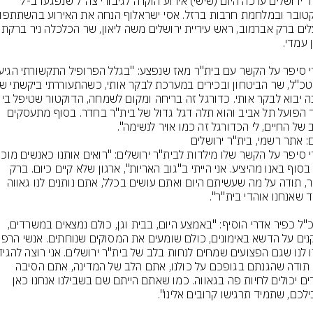
בית"ר ירושלים ערכה היום (שישי) אירוע הוקרה לגיבורי צה"ל שנפגעו ב-7 
הבעלים ברק אברמוב, ראש עיר
אוחנה יבוא לבקר אותי. כדורגל זה בריחה ומקו
אוהד הפועל תל אביב והוא תלה דגל גדול של בית"ר בחדר. בסוף מתעסקים 
ב של החיים, לי הכדורגל זה כמו אויר לנשימה".
ם: אתר רשמי, בית"ר ירושלים
אבל בסוף באנו מהיציע. אני הייתי ב"גוב האריות", ארגון שלא קיים כיום. ברק 
וכפיר, תודה על מה שעשיתם היום ואתם עושים בכלל, אתם נותנים לנו גאווה 
המנכ"ל כפיר אדרי הוסיף: "באמצע היום, בבית וגן, כולם נמצאים במשרדים, 
לכם תודה שהגנתם בגופכם על כולנו, אתם הלב של המדינה, אתם הסיבה 
שילדים יכולים לחיות פה בגאווה. כמו שאתם הייתם שם בשבילנו אנחנו כאן 