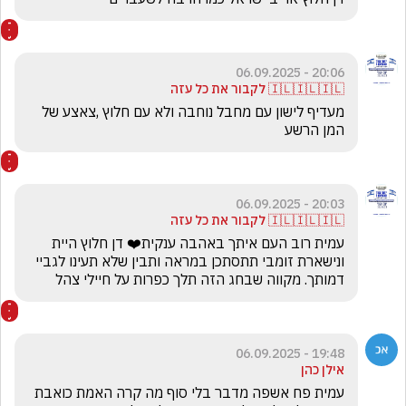
20:06 - 06.09.2025
🇮🇱🇮🇱🇮🇱 לקבור את כל עזה
מעדיף לישון עם מחבל נוחבה ולא עם חלוץ ,צאצע של 
המן הרשע
20:03 - 06.09.2025
🇮🇱🇮🇱🇮🇱 לקבור את כל עזה
עמית רוב העם איתך באהבה ענקית❤️ דן חלוץ היית 
ונישארת זומבי תתסתכן במראה ותבין שלא תעינו לגביי 
דמותך. מקווה שבחג הזה תלך כפרות על חיילי צהל
19:48 - 06.09.2025
אילן כהן
עמית פח אשפה מדבר בלי סוף מה קרה האמת כואבת 