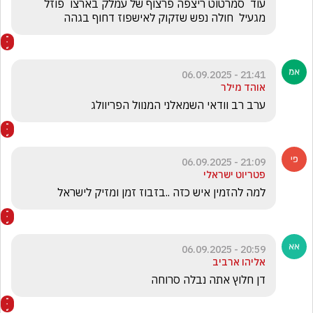
עוד  סמרטוט ריצפה פרצוף של עמלק בארצו  פוזל 
מגעיל  חולה נפש שזקוק לאישפוז דחוף בגהה  
21:41 - 06.09.2025
אוהד מילר
ערב רב וודאי השמאלני המנוול הפריוולג 
21:09 - 06.09.2025
פטריוט ישראלי
למה להזמין איש כזה ..בזבוז זמן ומזיק לישראל
20:59 - 06.09.2025
אליהו ארביב
דן חלוץ אתה נבלה סרוחה