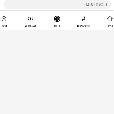
19:38 - 06.09.2025
רותי לוי
ראשי
האשטאגים
דיווח
צבע אדום
אישי
 דן חלוץ וכל צאצאיו זבל כמי 
19:37 - 06.09.2025
שלום בן שמואל
כל הכבוד לעמית סגל רק מלשבת מול הסירחון שנקרא 
דן חלוץ צריך להתבשם טובו  בכדי לא להידבק ממנו 
בסירחון וכן אני גם גאה להיות הבן של אבי ולא בנו של 
הסירחון חלוץ רמטכ"ל המניות 
19:36 - 06.09.2025
רותי לוי
 פח אשפה  מהלך  זבל כימי הרמטכל הכי הכי כושל 
שישראל בכל תולדות  המדינה דן חלוץ יוצא חלציו  של 