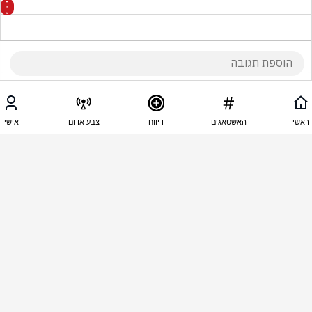
09:29 - 08.10.2025
אחג שמבין
ראשי
האשטאגים
דיווח
צבע אדום
אישי
כל אחד יבטיח ניצחון עכשיו חח לא קונה יותר כלום ולא 
הולך לבחור אם חמאס עדיין חי
09:27 - 08.10.2025
חי בזוקה
הזרזיב הלך אצל העורב.העם לא ישכח יתנהגותכם 
בזמן מלחמה.לא תצילו כוכם יחד להקים ממשלה.הליכוד 
עם 70  מנדטים לפחות.תפגשו יעזור לכם.