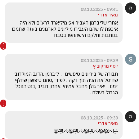
09:41 - 08.10.2025
מאיר אדרי
אחרי שליברמן העביר 54 מיליארד לרע"ם ולא היה 
איכפת לו שהם העבירו מיליונים לארגונים בעזה שתמכו 
בנוחבות וחלקם הישתתפו בטבח
09:39 - 08.10.2025
יוסף מרקוביץ
חבורה של ביריונים טיפשים  .  ליברמן ,הדוב המולדובי 
שחיסל את הניה תוך דקה . לפידי ,סתם טיפשון שחלף 
זמנו .  יאיר גולן מחבל אמיתי .אחרון חביב ,בנט הנוכל 
הגדול בעולם . 
09:39 - 08.10.2025
מאיר אדרי
🤣💩😂😂💩🤣😂💩🤣😂💩🤣😂