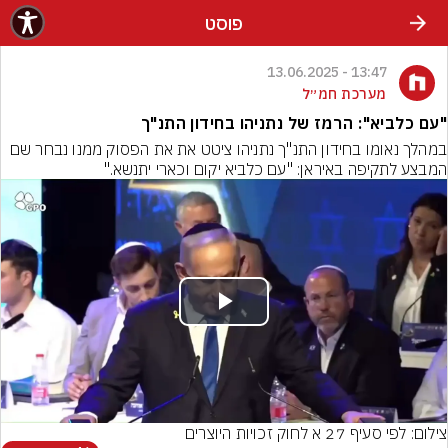
פוסט
13:47 - 13.06.2025
מערכת חמ״ל
"עם כלביא": הרמז של נתניהו בחידון התנ"ך
במהלך נאומו בחידון התנ"ך נתניהו ציטט את את הפסוק ממנו נבחר שם 
המבצע לתקיפה באיראן: "עם כלביא יקום וכארי יתנשא."
Play
Video
צילום: לפי סעיף 27 א לחוק זכויות היוצרים