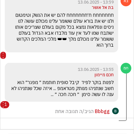
13:59 - 13.06.2025
בת אל אושר
חחחחחחח ח׳חחחחחחח להם יש את הנשק וטימטום 
ולנו יש את בורא עולם ששומר עלינו מכולם עושה לנו 
ניסים ונפלאות נמצא בכל מקום בעולם שצריכים אותו 
ישתבח שמו לעד אין עוד מלבדו אבא הגדול בעולם 
ששומר עלינו מכולם מלך 👑👑 מלכי המלכים הקדוש 
ברוך הוא
13:55 - 13.06.2025
חכם מיימון
לפנות בוקר לפיד  קיבל סופית חותמת ״ מפגר״ הוא 
חשב שנתניהו מנותק מטראמפ ... איזה שכל שנתניהו לא 
ענה לו עשה סימן  ״ חכה חכה ״ ...
1
Bbbgg
הגיב/ה תגובה אחת