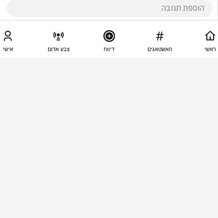
13:55 - 13.06.2025
מדוייק מאוד
ראשי
האשטאגים
דיווח
צבע אדום
אישי
מלך שיכול לשלוט כראש ממשלה על העם עם שס 
ואגודה ובן גביר  אתם מכירים כלב אחר  אפילו בראיון 
של שמאלני אחד מהאופוזיציה  ענה ואמר אין לנו מועמד 
שיכול להיות ראש ויש כאן עדיין חנזירים שחושבים שזה 
קשור בכלל למשפט שלו  כמה חמור אפשר להיות קיבל 
סיגריה??חחחח טמבלים
13:52 - 13.06.2025
מירב רום
תודה לאל שהוא מוביל אותנו ❤️
1
בת אל אושר
הגיב/ה תגובה אחת