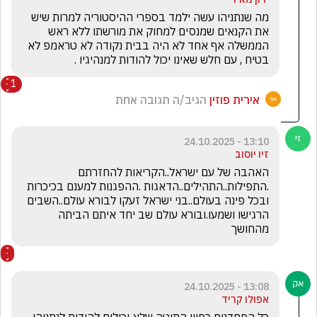
מה שנתניהו עשה ילמד בספרי ההיסטוריה למרות שיש 
את הקנאים שמנסים למחוק את מורשתו ללא ראש 
הממשלה אף אחד לא היה בבית נקודה לא טראמפ לא 
בטיח , עם חלש שאינו יכול להודות למנהיגיו . 
1
אירית פוזין
הגיב/ה תגובה אחת
13:10 - 24.10.2025
זיו יוסוב
האהבה של עם ישראל..הקריאות להחזרתם 
.התפילות..התהילים..הדאגות .ההפגנות למענם בכיכרות 
ובכל פינה בעולם..בני ישראל זעקו לבורא עולם..השבים 
הרגישו ושמעו.ובורא עולם שב יחד איתם הביתה 
מהחושך
13:08 - 24.10.2025
אפולו קריד
כל הפחדנים כפויי התוטה שלא יכולים להודות לנתניהו 