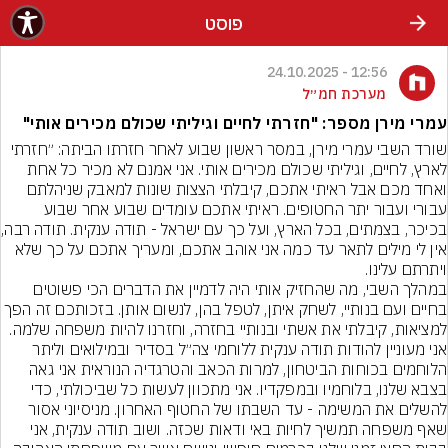
פוסט
12:56 - 24.10.2025
מערכת חמ״ל
עמרי מירן מספר: "חזרתי לחיים וגיליתי שכולם מכירים אותי"
שורד השבי עמרי מירן, במסר ראשון שבוע לאחר חזרתו הביתה: ״חזרתי 
לארץ, לחיים, וגיליתי שכולם מכירים אותי. אני אמנם לא מכיר כל אחת 
ואחד מכם אבל ראיתי אתכם, קיבלתי הצצות שונות למאבק שניהלתם 
עבורי ועבור יתר החטופים. ראיתי אתכם עומדים שבוע אחר שבוע 
בכיכר, בצמתים, בכל 
אין לי מילים לתאר עד כמה אני אוהב אתכם, ומעריך אתכם על כך שלא 
במהלך השבי, מה שהחזיק אותי היה לדמיין את הדברים הכי פשוטים 
בחיים ועם בנותיי, לשחק איתן, לטפל בהן, לנשום אותן. בזכותכם זה ה
אני מעוניין להודות תודה ענקית ללוחמי צה״ל בסדיר ובמילואים וליתר 
הלוחמים בכוחות הביטחון, למרות הכאב והטרגדיה הנוראית אני גאה 
בצבא שלנו, בלוחמיו ובמפקדיו. אני מתכוון לעשות כל שביכולתי, כדי 
להשלים את המשימה - עד השבתו של החטוף האחרון. מניסיוני אסור 
שאף משפחה תמשיך לחיות באי ודאות שכזה. ושוב תודה ענקית, אני 