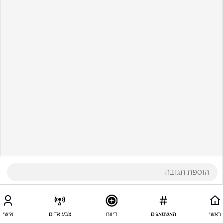
ראשי
האשטאגים
דיווח
צבע אדום
אישי