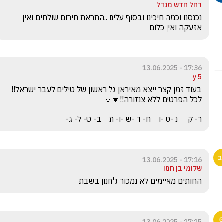
רחל חדש מנדל
נכנסנו וכמה חיכינו ובסוף עלינו ..התראת חירום שולחים ואין 
אזעקה ואין כלום 
17:36 - 13.06.2025
5 y
בעוד זמן קצר ייצא מאיראן גל ראשון של טילים לעבר ישראל!! 
ר- ק     נ -ט -ו    ח- ד -ש -ו- ת    ב- ט- ל- ג-
17:16 - 13.06.2025
שלומי בן חמו
החותים מאיימים לא נמכור ג'חנון בשבת
17:15 - 13.06.2025