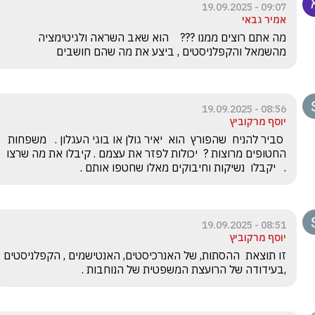
09:07 - 19.09.2025
אמיר גבאי
מה אתם רוצים ממנו ???    הוא שאב השראה ולגיטימציה 
מהשמאל והקפלניסטים , ביצע את מה שהם חושבים
08:56 - 19.09.2025
יוסף מרקוביץ
 סביר להניח  שהפורץ  הוא  יאיר גולן או בוגי העגלון .   משפחות 
החטופים מרוצות ?  יכולות לפזר את עצמם . קיבלו את מה שרצו 
.   יקבלו  נשיקות וחיבוקים מאלו שחטפו אותם .
08:51 - 19.09.2025
יוסף מרקוביץ
זו תוצאת  ההסתות, של האנרכיסטים, האנ
,בעידודה של הרועצת המשפטית של הנוחבות .  