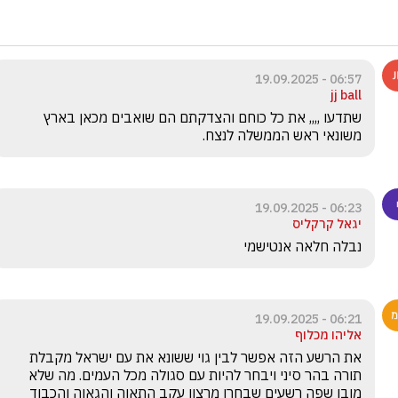
06:57 - 19.09.2025
jj ball
שתדעו ,,,, את כל כוחם והצדקתם הם שואבים מכאן בארץ 
משונאי ראש הממשלה לנצח. 
06:23 - 19.09.2025
יגאל קרקליס
נבלה חלאה אנטישמי
06:21 - 19.09.2025
אליהו מכלוף
את הרשע הזה אפשר לבין גוי ששונא את עם ישראל מקבלת 
תורה בהר סיני ויבחר להיות עם סגולה מכל העמים. מה שלא 
מובן שפה רשעים שבחרו מרצון עקב התאוה והגאוה והכבוד 