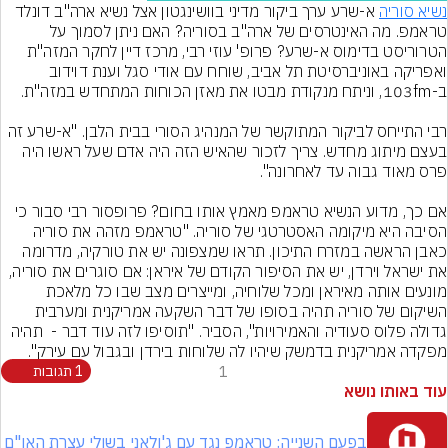
נשיא סוריה
 א-שרע ערך ביקור מדיני בוושינגטון אצל נשיא ארה"ב דונלד 
טראמפ. מה האינטרסים של ארה"ב בסוריה? האם ניתן לסמוך על 
הטרוריסט בדימוס א-שרע? פרופ' עוזי רבי, מרכז דיין לחקר המזה"ת 
ואפריקה באוניברסיטת תל אביב, שוחח עם אודי סגל וענת דוידוב 
רבי התייחס לביקור המתוקשר של המנהיג הסורי בבית הלבן. "א-שרע זה 
בעצם מיתוג מחדש. צריך לזכור שהאיש הזה היה אדם שעל ראשו היה 
אם כך, מדוע הנשיא טראמפ מאמץ אותו בחום? פרופסור רבי סבור כי 
הסיבה היא מיקומה האסטרטגי של סוריה. "טראמפ מזהה את סוריה 
כאבן הראשה במזרח התיכון. תראו שמצפונה יש את טורקיה, מדרומה 
את ישראל וירדן, יש את הסיפור הקודם של איראן: אם סוגרים את סוריה, 
מונעים אותה מאיראן ומכל שלוחיה, ומייצרים מצב שבו כל מלאכת 
השיקום של סוריה תהיה בסופו של דבר השקעה אמריקנית ומערבית 
גדולה פלוס סעודיה והאמירויות", הסביר. "תוסיפו לזה עוד דבר -  תהיה 
מפקדה אמריקנית בדמשק שיהיו לה שלוחות בירדן ובגבול עם עירק".
1
1 תגובות
עוד באותו נושא
בפעם השנייה: טראמפ נגד עם ג'ולאני בשולי עצרת האו"ם