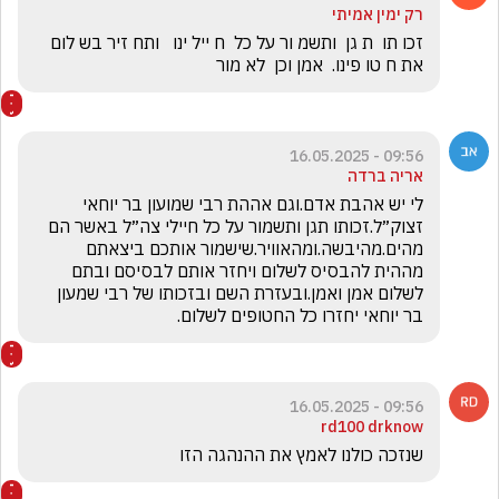
רק ימין אמיתי
זכו תו  ת גן  ותשמ ור על כל  ח ייל ינו   ותח זיר בש לום 
את ח טו פינו.  אמן וכן  לא מור
09:56 - 16.05.2025
אריה ברדה
לי יש אהבת אדם.וגם אההת רבי שמועון בר יוחאי 
זצוק״ל.זכותו תגן ותשמור על כל חיילי צה״ל באשר הם 
מהים.מהיבשה.ומהאוויר.שישמור אותכם ביצאתם 
מההית להבסיס לשלום ויחזר אותם לבסיסם ובתם 
לשלום אמן ואמן.ובעזרת השם ובזכותו של רבי שמעון 
בר יוחאי יחזרו כל החטופים לשלום.
09:56 - 16.05.2025
rd100 drknow
שנזכה כולנו לאמץ את ההנהגה הזו