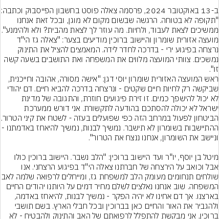
ב-13 באוקטובר 2024, פרסמה צאלה פוס
"תקופה לא בטוחה. הרגשה שבשום מקום לא מוגן, ובכל זאת אנחנו 
מועצה אזורית שומרון והיישוב ברוכין מודיעים בצער: "צאלה גז הי"ד 
נרצחה בפיגוע ירי - בדרכה לחדר לידה. המאמצים להציל את התינוק 
נמשכים. צוותי המועצה מלווים את המשפחה ואת התושבים בשעה קשה 
ראש המועצה האזורית שומרון יוסי דגן: "אישה מסורה, אהובה וחייכנית, 
שביקשה רק לחיות חיים שקטים - ונרצחה בדרכה להביא חיים. דם יהודי 
לא יכול להישפך כמים. זו זירת פיגועים חוזרת, והתגובה של מדינת 
ישראל לא יכולה להסתכם בהודעה לתקשורת. אני דורש ממערכת 
הביטחון לפעול במרחב הזה 
ההתיישבות בשומרון לא תישבר. נמשיך לבנות, נמשיך להיאח
מיטל בן יוסף, יו"ר ועד היישוב ברוכין: "הלב נשבר. היישוב ברוכין כולו 
אבל וכואב על הירצחה של חברתנו צאלה הי"ד בפיגוע הרצחני. אנו 
שולחים תנחומים מעומק הלב למשפחת גז, ומייחלים
המשפחה. שוב אנחנו נאלצים לשלם מחיר דמים על היותנו יהודים החיים 
בארצנו. אך דם אחינו לא יהיה הפקר - נמשיך לבנות, להיאחז באדמה, 
ולהגביר את האור והחיים כאן בברוכין ובכל חבלי הארץ. בשם תושבי 
ברוכין, אני מבקשת להתפלל לרפואתם של האב והתינוק ולהבטיח - לא 