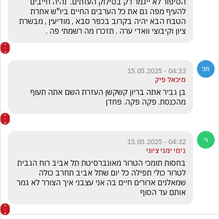
הסיפור לא ייגמר רק בסילוק העזתים.  נהיה חייבים 
להעיף מפה גם את כל הערבים החיים ביו"ש אחרת 
הטבח הבא יהיה בקרוב בכפר סבא , מודיעין , מבשרת 
ציון וקיבוצי וואדי ערה . תזכרו מה רשמתי פה . 
04:33 - 15.05.2025
מיכאל פיק
בן גביר אתה בריון קשקשן העזרת השם אתה תעוף 
מהכנסת. פקה פקה. פחדן
04:32 - 15.05.2025
גימי ימני ציוני
בחסות תומכי הטרור מאונברסיטת תל אביב רוח הגבית 
לטרור כולי תפילה כל יום שתל אביב תחרב כולה 
שמאלנים ארורים חיים בה אני עצבני איך הצורר לא גמר 
אותם עד הסוף 