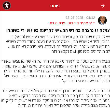
פוסט
04:12 - 15.05.2025
ד"ר אמיר בוחבוט, פרשן צבאי
צאלה גז נרצחה בחודש התשיעי להריונה בפיגוע ירי בשומרון
צאלה גז, תושבת ברוכין, נרצחה בפיגוע ירי שאירע אמש (רביעי) בין 
ברוכין לפדואל שבשומרון. צאלה נסעה עם בעלה לחדר הלידה כשהיא 
בחודש התשיעי להריונה, ומחבל ירה לעברם. היא פונתה באורח אנוש 
מבית החולים נמסר כי "לאחר מאבק על חייה של הא
אנוש והגיעה במהלך החייאה, הצוותים הרפואיים נאלצו לקבוע את מותה. 
במהלך הטיפול בה בוצע ניתוח קיסרי להצלת היילוד ומרגע שנולד החלו 
הרופאים במאמצי החייאה והוא הועבר למרכז הרפואי שניידר. מצבו של 
כוחות צה"ל עדיין מנהלים מרדף אחרי המחבל, שלפי הדיווחים ביצע את 
הירי מרכב חולף. בתוך כך, הכוחות כיתרו את הכפר בורקין שנמצא 
בסמוך. אלוף פיקוד המרכז אבי בלוט ומפקד אוגדת איו"ש יקי דולף קיי