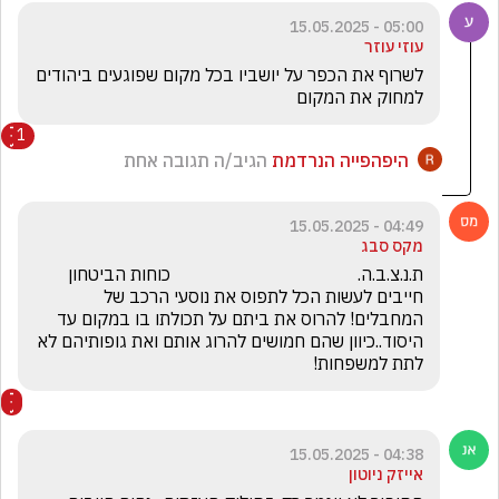
05:00 - 15.05.2025
עוזי עוזר
לשרוף את הכפר על יושביו בכל מקום שפוגעים ביהודים 
למחוק את המקום
1
היפהפייה הנרדמת
הגיב/ה תגובה אחת
04:49 - 15.05.2025
מקס סבג
ת.נ.צ.ב.ה.                                          כוחות הביטחון 
חייבים לעשות הכל לתפוס את נוסעי הרכב של 
המחבלים! להרוס את ביתם על תכולתו בו במקום עד 
היסוד..כיוון שהם חמושים להרוג אותם ואת גופותיהם לא 
לתת למשפחות!
04:38 - 15.05.2025
אייזק ניוטון