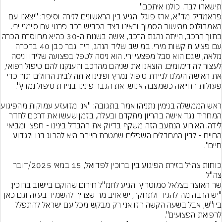
פראמדיק מד"א, ארז פוגל, הגיע בין הראשונים לזירה וסיפר: "יצאנו עם 
האמבולנס מהישוב הסמוך וראינו בצד הכביש רכב פרטי עם סימני ירי. 
בתוך הרכב, הייתה נהגת הרכב, אישה בשנות ה-30 כהיא מחוסרת הכ
עם פציעות קשות מירי. במושב שליד הנהג, היה גבר כבן 40 בהכרה 
מלאה, שגם הוא סבל מפצעי ירי. הוא ניסה לטפל בפצועה שלידו וניסה 
לעצור לה דימומים. הוצאנו את שניהם מהרכב והענקנו להם טיפול רפואי, 
את האישה העלנו לניידת טיפול נמרץ ופינינו אותה לבית החולים תוך כדי 
ראש הממשלה בנימין נתני
המחריד נגד אישה בהריון מתקדם ובעלה, בזמן שעשו את דרכם לחדר 
לידה. האירוע הנתעב הזה משקף בדיוק את ההבדל בינינו - חפצי ומביאי 
החיים - לבין המחבלים השפלים שמטרת חייהם היא להרוג בנו ולגדוע 
כוחות צה״ל בזירת הפיגוע בין ברוכין לפדואל, 15 במאי 2025/דובר 
שר האוצר בצלאל סמוטריץ' הגיע לחמ"ל חירום שהוקם ביישוב ברוכין: 
"יש הרבה מה להגיד ולתחקר, יש אויב מר שצריך להשמיד בעזה וגם כאן 
ביו"ש, אבל בשעה הקשה הזו אני רק מבקש מכל עם ישראל להתפלל 