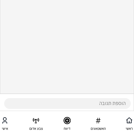
ראשי
האשטאגים
דיווח
צבע אדום
אישי