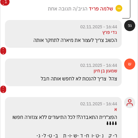
1
שלמה פריד
הגיב/ה תגובה אחת
16:44 - 02.11.2025
גדי פרץ
הכשב צריך לעצור את מיארה לתחקר אותה
16:44 - 02.11.2025
שמעון בן חיון
צהל  צריך להנכות לא לחפש אותה חבל
16:44 - 02.11.2025
א
הפצ״רית התאבדה?! לכל התיעודים ללא צנזורה חפשו  
ר- ק    נ -ט -ו  ח- ד -ש -ו- ת    ב- ט- ל- ג-