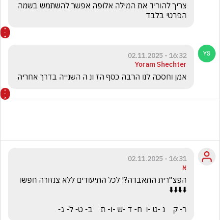
צריך להוריד את המילה אלופה אפשר להשתמש בשמה 
הפרטי בלבד
16:32 - 02.11.2025
Yoram Shechter
אמן וחסכה לנו הרבה כסף הז ונ ה השנייה בדרך אחריה
16:31 - 02.11.2025
א
הפצ״רית התאבדה?! לכל התיעודים ללא צנזורה חפשו  
ר- ק    נ -ט -ו  ח- ד -ש -ו- ת    ב- ט- ל- ג-