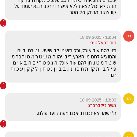
עוברים אחג אחד כלומר רכב שמגיע לנקודת בדיקה 
הנהג לא יכול לצאת ללא אישור והרכב הבא יעמוד על 
קוו צהוב מרחק 20 מטר 
13:04 - 18.09.2025
דוד רפאל טירי
תנו להם עוד אוכל, ורק תשימו לב שיעשו נטילת ידיים 
והמוציא לחם מן הארץ. זיבי יהו ה מ ש ט ר מ ט וחבר מ 
ש ט ר מ ט ו. תן להם עוד אוכל. ה נ פ ט ר י ם ה ב א י ם 
פ י ל ב י ת ק!  ת ת כ ו  נ ן. ב ב ו ן נ ט ח ן  ל ק ק ן ע כ ו ז 
י ם
13:03 - 18.09.2025
משה זילברברג
ה' ישמר צאתכם ובואכם מעתה ועד עולם.