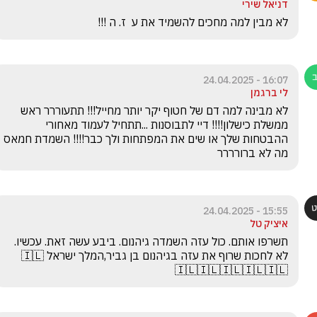
דניאל שירי
לא מבין למה מחכים להשמיד את ע  ז. ה !!!
16:07 - 24.04.2025
לי ברגמן
לא מבינה למה דם של חטוף יקר יותר מחייל!!! תתעוררר ראש 
ממשלת כישלון!!!! דיי לתבוסנות ...תתחיל לעמוד מאחורי 
ההבטחות שלך או שים את המפתחות ולך כבר!!!! השמדת חמאס 
מה לא ברורררר
15:55 - 24.04.2025
איציק טל
תשרפו אותם. כול עזה השמדה גיהנום. ביבע עשה זאת. עכשיו. 
לא לחכות שרוף את עזה בגיהנום בן גביר,המלך ישראל 🇮🇱
🇮🇱🇮🇱🇮🇱🇮🇱🇮🇱