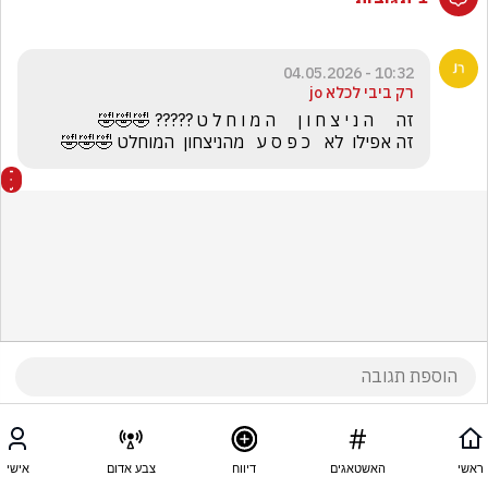
10:32 - 04.05.2026
רק ביבי לכלא jo
זה אפילו  לא   כ פ ס ע   מהניצחון  המוחלט 🤣🤣🤣
ראשי
האשטאגים
דיווח
צבע אדום
אישי