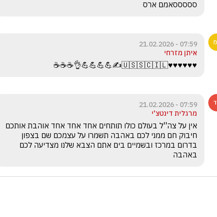
סססססאמם ארס
07:59 - 21.02.2026
איתן מזרחי
♥️♥️♥️♥️♥️♥️🇺🇸🇸🇨🇮🇱✍️💪💪💪💪👌☕☕☕
07:59 - 21.02.2026
מרגלית דינטצ'י
אין על צה''ל בעולם כולו תותחים אחד אחד אחד אוהבת אותכם 
חיבוק חם ממני לכם באהבה תשמרו על עצמכם שם בצפון 
בדרום במרכז ובשמיים בים אתם הצבא שלנו מצדיעה לכם 
באהבה 