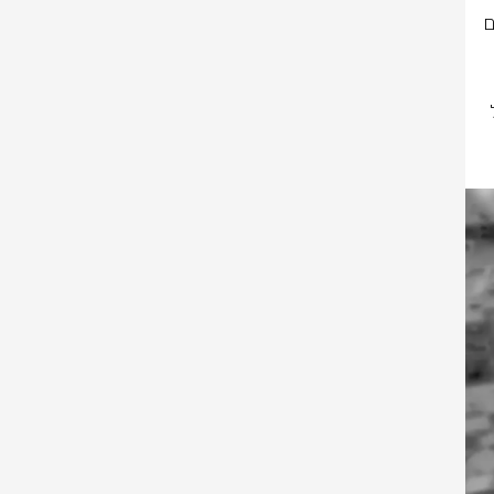
צה”ל תקף אתמול (ו’) במרחב בעלבכ וחיסל מספר רב של מחבלים המשתייכים 
וך 
תכנון ירי לעבר מדינת ישראל וקידום מתווי טרור אשר מסכנים את כוחות צה”ל 