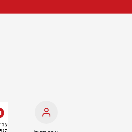
צה"
הטי