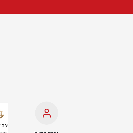
צה"ל: 10 מחבלי חיזבאללה חוסל