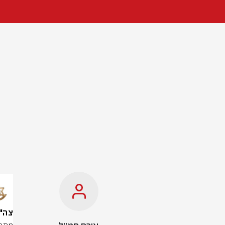
צה"ל: 30 כטב"מים יורטו 