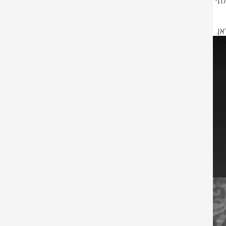
מתחילת מבצע "עם כלביא", חיל האוויר וחיל הים יירטו יותר מ-500 כלי טיס בלתי 
ן.