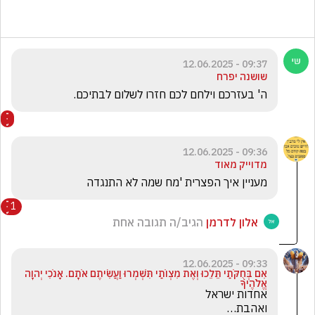
09:37 - 12.06.2025
שושנה יפרח
ה' בעזרכם וילחם לכם חזרו לשלום לבתיכם.
09:36 - 12.06.2025
מדוייק מאוד
מעניין איך הפצרית 'מח שמה לא התנגדה
1
אלון לדרמן
הגיב/ה תגובה אחת
09:33 - 12.06.2025
אִם בְּחֻקֹּתַי תֵּלֵכוּ וְאֶת מִצְוֺתַי תִּשְׁמְרוּ וַעֲשִׂיתֶם אֹתָם. אָנֹכִי יְהוָה
אֱלֹהֶיךָ