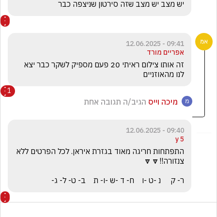
יש מצב יש מצב שזה סירטון שניצפה כבר
09:41 - 12.06.2025
אפריים מורד
זה אותו צילום ראיתי 20 פעם מספיק לשקר כבר יצא 
לנו מהאוזניים
1
מיכה וייס
הגיב/ה תגובה אחת
09:40 - 12.06.2025
5 y
התפתחות חריגה מאוד בגזרת איראן. לכל הפרטים ללא 
ר- ק     נ -ט -ו    ח- ד -ש -ו- ת    ב- ט- ל- ג-