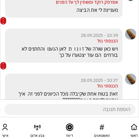
אפרסק רוקד ומשתין לך על הפנים
מעניינת לי את הביצה
10:39 - 28.09.2025
הכנסתי גול
ויש כאן שורה של ז ו נ ו  ת  לאן הגענו  והחתנים לא 
בורחים  הם עוד יצטערו על כך
10:37 - 28.09.2025
הכנסתי גול
זאת בטוח אחת שקיבלה מכל הכיוונים לפני זה  איך 
אפשר לקחת ז ו נ ה????????
ראשי
האשטאגים
דיווח
צבע אדום
אישי