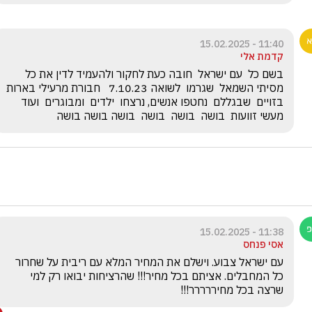
11:40 - 15.02.2025
קדמת אלי
בשם כל  עם ישראל  חובה כעת לחקור ולהעמיד לדין את כל 
מסיתי השמאל  שגרמו  לשואה 7.10.23   חבורת מרעילי בארות 
בזויים  שבגללם  נחטפו אנשים, נרצחו  ילדים  ומבוגרים  ועוד 
מעשי זוועות  בושה  בושה  בושה  בושה בושה בושה
11:38 - 15.02.2025
אסי פנחס
עם ישראל צבוע. וישלם את המחיר המלא עם ריבית על שחרור 
כל המחבלים. אציתם בכל מחיר!!! שהרציחות יבואו רק למי 
שרצה בכל מחיררררר!!!