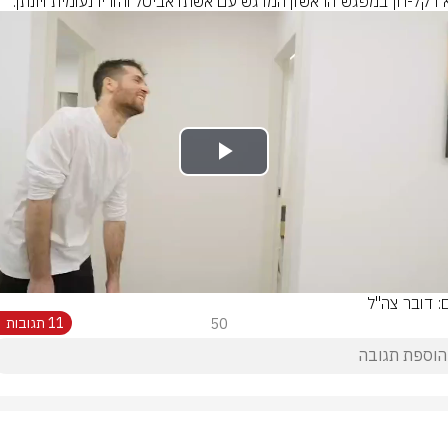
 דקל-חן במפגש הראשון המרגש עם אשתו אביטל והוריו נעומית ויונתן.
Play
Video
ם: דובר צה"ל
50
11 תגובות