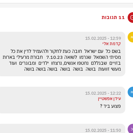
11 תגובות
12:59 - 15.02.2025
קדמת אלי
בשם כל  עם ישראל  חובה כעת לחקור ולהעמיד לדין את כל 
מסיתי השמאל  שגרמו  לשואה 7.10.23   חבורת מרעילי בארות 
בזויים  שבגללם  נחטפו אנשים, נרצחו  ילדים  ומבוגרים  ועוד 
מעשי זוועות  בושה  בושה  בושה  בושה בושה בושה
12:22 - 15.02.2025
עידן אפשטיין
פצוע ביד ? 
11:50 - 15.02.2025