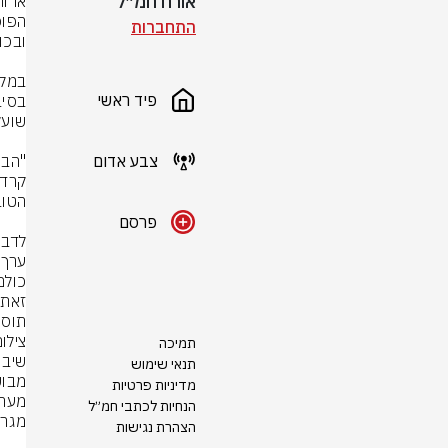
אורח חמ״ל
התחברות
פיד ראשי
צבע אדום
פרסם
תוספ
צילום: rStock
תמיכה
תנאי שימוש
מדיניות פרטיות
הנחיות לכתבי חמ״ל
הצהרת נגישות