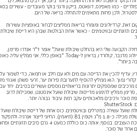
ארוחת הבוקר נחשבת לארוחה החשובה ביותר ביום, אך רבים מהמאכלים 
במקום זאת, קרדיולוגים ומומחי בריאות ממליצים לבחור באופציות עשירות 
בסיבים תזונתיים ובוויטמ
"הבחירה הקבועה שלי היא בהחלט שיבולת שועל," אומר ד"ר אנדרו פרימן, 
לדבריו,
זאת, פרימן ממליץ להימנע מדייסות שיבולת שועל אינסטנט, שמכילות לרוב 
ת סוכר ורכיבים מלאכותיים עקב רמת עיבוד גבוהה יותר.
Shutte
שיבולת שועל עשירה במינרלים ובוויטמינים. כוס אחת של דייסת
מבושלת מכילה כ-1.8 מ"ג ויטמין B1 (תיאמין), החיונ