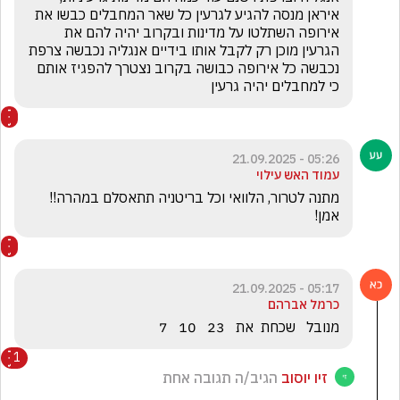
איראן מנסה להגיע לגרעין כל שאר המחבלים כבשו את 
אירופה השתלטו על מדינות ובקרוב יהיה להם את 
הגרעין מוכן רק לקבל אותו בידיים אנגליה נכבשה צרפת 
נכבשה כל אירופה כבושה בקרוב נצטרך להפגיז אותם 
כי למחבלים יהיה גרעין
05:26 - 21.09.2025
עמוד האש עילוי
מתנה לטרור, הלוואי וכל בריטניה תתאסלם במהרה!! 
אמן!
05:17 - 21.09.2025
כרמל אברהם
מנובל   שכחת  את   23   10   7       
1
זיו יוסוב
הגיב/ה תגובה אחת