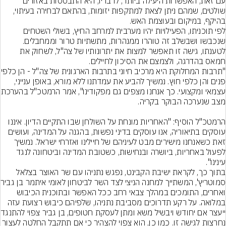
עם זאת, האפשרות היעילה ביותר, לדבריו, היא התבססות באזורים 
שולטים, שמהם ניתן לצאת למתקפות יזומות, בהתאם לבחירה בעיתוי, 
לפי תוכניתו, הפעילויות יהיו מערבית למרחב החיץ, בשולי השטחים 
שנכבשו ושבשלב זה טוהרו ממנהרות, מתשתיות טרור וממחבלים. 
לטענתו, גישה זו תאפשר למצות את יתרונותיו של צה"ל, לשחוק את 
"תרבות המחלוקת היא מרכיב חיוני בתר
פנים והן כלפי חוץ. נמשיך להביע את עמדתנו ללא מורא, באופן ענייני, 
עצמאי ומקצועי. כך אנחנו 
הרמטכ"ל הוסיף: "האחריות מונחת על השולחן שבו התקיים הדיון. איננו 
עוסקים בתיאוריה, אנו עוסקים בדיני נפשות, בהגנה על המדינה, ועושים 
זאת כשאנחנו מישירים מבט לעיניהם של חיילינו ואזרחי ישראל. נמשיך 
לפעול באחריות, ביושרה ובנחישות, כשטובת המדינה וביטחונה לנגד 
בתוך כך, לקראת ישיבת הקבינט, נפגש נתניהו עם שר האוצר בצלאל 
סמוטריץ', המשתיי
ואחרים, התומכים במהלך צבאי רחב ככל האפשר ובתוכנית הכיבוש 
במלואה. על רקע תדרוכים מסביבת נתניהו, שלפיהם כיבוש רצועת עזה 
ייעצר אם יחודש ויבש
נחרצות לגישה זו. כמו כן, הוא צפוי להצהיר כי אם תתקבל החלטה לעצור 