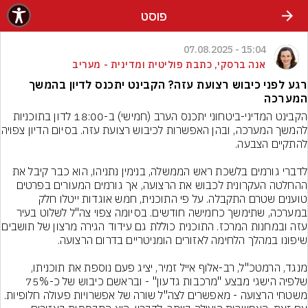
פוסט
15:04 - 07.08.2025
אנה ברסקי, כתבת פוליטית ומדינית - מעריב
רגע לפני כיבוש רצועת עזה? הקבינט יתכנס לדיון בהמשך
המערכה
הקבינט המדיני-ביטחוני יתכנס הערב (חמישי) ב-18:00 לדון בתוכניות 
להמשך המערכה, ובהן האפשר
לדברי גורמים בלשכת ראש הממשלה, בנימין נתניהו, הוא כבר קיבל את 
ההחלטה העקרונית לכבוש את הרצועה, אך גורמים המעורים בפרטים 
טוענים שטרם התקבלה. על פי התוכנית, חמש אוגדות ייטלו חלק 
במערכה, שתימשך כחמישה חודשים. בסיומה צפוי צה"ל לשלוט בעיר 
עזה ובמחנות המרכז. התוכנית כוללת גם ע
מנגד, הרמטכ"ל, רב-אלוף אייל זמיר, יציג פעם נוספת את תוכניתו, 
שלפיה הישגי מבצע "מרכבות גדעון" - ובראשם כיבוש של כ-75% 
משטחי הרצועה - מאפשרים לצה"ל שורה של אפשרויות פעולה חלופיות. 