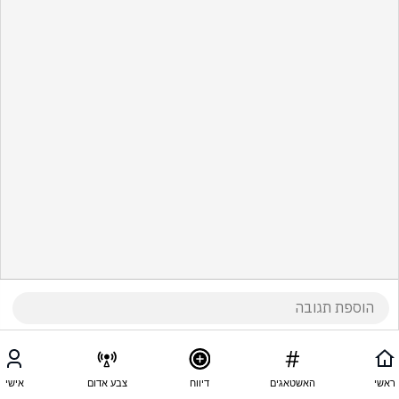
ראשי
האשטאגים
דיווח
צבע אדום
אישי