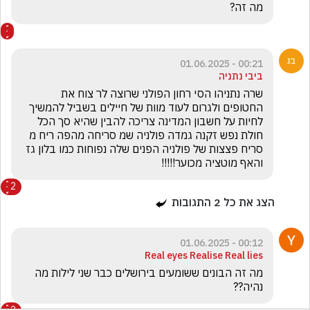
מה זה?
00:21 - 01.06.2025
ביבי נתניה
שרה נתניהו הסי רחון הפולני שרוצה לר צוח את  
החטופים ולגרום לעוד מוות של חיילים בשביל להמשיך 
לחיות על חשבון המדינה צריכה להבין שהיא סך הכל 
חולת נפש זקנה גמדה פולניה שמ סריחה מהפה ריח מ 
סריח פצצות של פולניה הפנים שלה נפוחות כמו בלון גז 
והאף מוטציה מכוער!!!!!
2
הצג את כל
2
התגובות
00:12 - 01.06.2025
Real eyes Realise Real lies
מה זה הבונים ששומעים בירושלים כבר שני לילות מה 
נהיה??