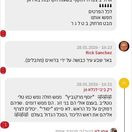
מבט מרחוק ב ט ל ג ר
16:23 - 28.01.2026
Rick Sanchez
באר שבע עיר כבושה על ידי בדואים (מחבלים).
16:21 - 28.01.2026
רק ביבי לכלא jo
🤣🤣🤣   "יוסף מרקוביץ"   ממש חולה נפש כמו טלי 
גוטליב .בעצם אולי הם בני זוג . הם ממש דומים . שניהם 
דפוקים על כל הראש . לא סיימו "יסודי" . יכולים לצרף 
אליהם את ראש הליכוד ,הנוכל הגדול בעולם  🤣🤣🤣
1
אתי לוי
הגיב/ה תגובה אחת