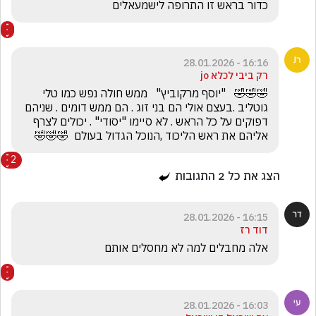
כדור בראש זו התרופה לישמעאלים
16:16 - 28.01.2026
רק ביבי לכלא jo
🤣🤣🤣   "יוסף מרקוביץ"   ממש חולה נפש כמו טלי 
גוטליב .בעצם אולי הם בני זוג . הם ממש דומים . שניהם 
דפוקים על כל הראש . לא סיימו "יסודי" . יכולים לצרף 
אליהם את ראש הליכוד ,הנוכל הגדול בעולם  🤣🤣🤣
2
הצג את כל
2
התגובות
16:15 - 28.01.2026
דוד רז
אלה מחבלים למה לא מחסלים אותם
16:03 - 28.01.2026