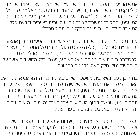
אמש הודיעה המשטרה כי בתום שבועיים של מצוד נעצרו 19 חשודים, 
כולם קטינים תושבי השרון, בחשד למעורבות בקטטה האלימה שהובילה 
לרצח. במשטרה ציינו כי “מעצרם של החשודים הוארך מעת לעת בבית 
המשפט, והחקירה נמשכת לצורך גיבוש תשתית ראייתית והבאת כלל 
עוד נמסר כי החקירה “שהתנהלה במקצועיות תוך הפעלת מגוון אמצעים 
מודיעיניים וטכנולוגיים, כללה פשיטות על בתיהם של החשודים, מעצרים 
יזומים ומצוד מתמשך אחר כלל המעורבים, שחלקם ניסו להימלט 
ולהסתתר תוך תיאום ביניהם. מאז האירוע, נעצרו כלל החשודים אשר על 
בתוך כך, סגן נשיא בית משפט השלום בפתח ת
האריך שלשום את מעצרם של שלושה חשודים נוספים. מעצרו של נער 
17 וחצי הוארך בחמישה ימים, כמו גם מעצרו של נער בן 15 שהסגיר 
את עצמו וטוען כי לא היה שותף ללינץ’ אך נכח בזירה. מעצרו של חשוד 
נוסף בן 15, שנעצר בסוף השבוע, הוארך בארבעה ימים, והוא חשוד כי 
מפקד מחוז מרכז, ניצב אמיר כהן, שוחח אמש עם בני משפחתו של 
זלקה ואמר: ״משטרת ישראל מחויבת לכם ולחקר האמת. בתוך זמן קצר 
הצלחנו להגיע לכלל המעורבים הידועים לנו ברצח האכזרי של ימנו ז״ל. 