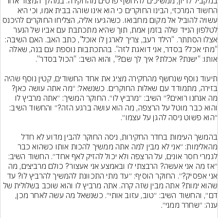
במקביל לדיון, ממשיכים להיחשף פרטים מהחקירה. במהלך המצוד אחר 
החשוד המרכזי, הבינו החוקרים כי הוא אינו שוהה בבית אמו, וכי היא 
עשויה להוביל אל מקום מחבואו. כשהגיעו אליה, הצליחו החוקרים להיכנס 
לטלפון הנייד שלה בזמן אמת, תוך שהיא מתכתבת עם אביו של הנער 
אצלו הסתתר. “הילד רעב, צריך לארגן לו אוכל”, כתב האב. האם השיבה: 
“מתי אכל? בסדר, אני דואגת לזה”. בהתכתבות נוספת עם בנה, שאלה 
תיעוד נוסף שנחשף מהחקירה מציג את אחד החשודים, קטין נוסף שהיה 
בזירה, מתמודד עם שאלות החוקרים. כשנשאל: ״מה אתה עושה כאן? 
מה אנחנו רואים?״ השיב: ״מרביץ לו״. החוקר המשיך: ״אתה מרביץ לו 
והוא כבר מוטל על הרצפה, מה הוא עושה ברגע הזה?״ והחשוד השיב: 
בהמשך העימות בחדר החקירות, ניסה החוקר להבין מדוע לא חדל 
מהאלימות: ״אני לא מבין למה אתה ממשיך להכות אותו כשהוא כבר 
לגמרי חסר אונים, על הרצפה ולא יכול להזיק לאף אחד״. החשוד השיב: 
״אז מה אני אעשה? הרבצתי לו ובאמצע אני אעצור? כולם מרביצים, מה 
אני אפסיק?״. החוקר הוסיף: ״עד מתי התכוונת להמשיך להרביץ לו? עד 
שהוא ימות? אתה מבין שזה קרה. אתה מרביץ לו והוא שוכב בשלולית של 
דם״, והחשוד השיב: ״טוב, עזוב אותי״. כשנשאל מה עשה לאחר מכן, 