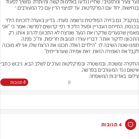
נער צעיר ונורמטיבי, שחייו נגדעו באלימות קשה ומיותרת. נמשיך לפעול 
במקביל, גם בזירה הפוליטית נרשמה סערה. בדיון בוועדה לזכויות הילד 
בכנסת, התייחס העבריין ופעיל הליכוד רפי קדושים לפרשה ואמר כי “אני 
מאמין שהנערים שדקרו את הנער שנרצח לא התכוונו להרוג אותו, רק 
התכוונו לדקור אותו”. דבריו עוררו תגובות חריפות, וח”כ פנינה 
תמנו-שטה השיבה לו: “הילדים האלה תכננו את הרצח שלו, אני לא מוכנה 
החקירה נמשכת, ובמשטרה ובפרקליט
אישום נגד המעורבים בפרשה.
צילום: באדיבות המשפחה
8
4 תגובות
4 תגובות