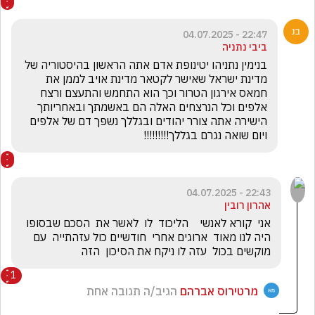
22:47 - 04.07.2025
ביבי נתניה
בנימין נתניהו יטינופת אדם אתה הראשון בהיסטוריה של 
מדינת ישראל שאישר לקטאר מדינת אויב לממן את 
חמאס אירגון הטרור וכך הוא התחמש והתעצם ורצח 
אלפים וכל הנרצחים האלה הם באשמתך ובאחריותך 
הישירה אתה צורר יהודים ובגללך נשפך דם של אלפים 
ויום שואה נגרם בגללך!!!!!!!!!
22:43 - 04.07.2025
אהרון רובין
אני  קורא לאנשי    הליכוד  לו  לאשר את  הסכם שבסופו 
היה לנו מאוד  ארוגים אחרי  חודשיים כול עזהתייה  עם 
מוקשים בכול  עזה לו ניקח את הסיכון  הזה
1
מרטירוס אברהם
הגיב/ה תגובה אחת