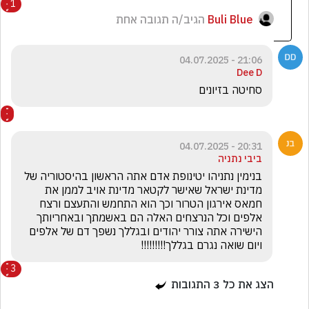
1
Buli Blue
הגיב/ה תגובה אחת
21:06 - 04.07.2025
Dee D
סחיטה בזיונים
20:31 - 04.07.2025
ביבי נתניה
בנימין נתניהו יטינופת אדם אתה הראשון בהיסטוריה של 
מדינת ישראל שאישר לקטאר מדינת אויב לממן את 
חמאס אירגון הטרור וכך הוא התחמש והתעצם ורצח 
אלפים וכל הנרצחים האלה הם באשמתך ובאחריותך 
הישירה אתה צורר יהודים ובגללך נשפך דם של אלפים 
ויום שואה נגרם בגללך!!!!!!!!!
3
הצג את כל
3
התגובות