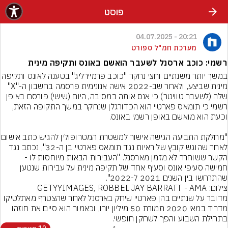
פוסט
20:21 - 04.07.2025
מערכת חמ"ל ספורט
רשמי: כוכב ארסנל לשעבר הואשם באונס ותקיפה מינית
במשך יותר משנתיים וחצי נחקר "כוכב פרמיירליג" בטענה ל
מינית שביצע, ולאחר שב-2022 אישה אנונימית פרסמה בחשבון ה-"X" 
שלה (לשעבר טוויטר) כי אנס אותה במסיבה, היום (שישי) פורסם באופן 
רשמי כי תומאס פארטיי הוא הכדורגלן שנחקר במשך התקופה הזאת, 
"מחלקת התביעה הגישה אישור למשטרת
לאחר שהוגש קובץ של ראיות נגד תומאס פארטיי בן ה-32", נכתב נגד 
הקשר ששוחרר לא מזמן מארסנל. "העבירות הבאות מיוחסות לו - 
חמישה סעיפי אונס וסעיף אחד של תקיפה מינית על עבירות שנטען 
שהתרחשו בין השנים 2021 ל-2022".
צילום: GETYYIMAGES, ROBBEL JAY BARRATT - AMA
מדובר על שנתיים בהן פארטיי שיחק בארסנל לאחר שהצטרף מאתלטיקו 
מדריד במאי 2020 תמורת 50 מיליון יורו, וכאמור הוא סיים את חוזהו 
בתחילת השבוע והפך לשחקן חופשי.