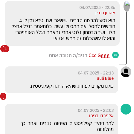
22:36 - 04.07.2025
אהרון רובין
הוא נסע להרצות הברית  שישאר  שם  טרא נתן לו 4  
חודשים לחסל  את חמס ולו עשה  כלוםאמר בגלל ארצל 
הלוי  ושר הבטחון גלנט אחרי זהאמר בגלל האומניטרי  
והוא לו עשהכלום זה ממש  אזואי
1
Ccc Gggg
הגיב/ה תגובה אחת
22:13 - 04.07.2025
Buli Blue
כולנו מקווים לפחות שהיא הייתה קפלניסטית.
22:03 - 04.07.2025
אלפרדו בניסו
למה תמיד  קפלניסטיות  מפתות  גברים  ואחר  כך  
מתלוננות   