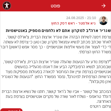
פוסט
21:10 - 24.08.2025
גיא אלסטר - ראש דסק החוץ
שגריר ארה"ב למקרון: אתם לא נלחמים מספיק באנטישמיות
צרפת זימנה לשיחת הבהרה את שגריר ארצות הברית, צ'ארלס קושנר, 
לאחר שכתב מכתב לנשיא עמנואל מקרון, שבו טען כי צרפת לא עשתה 
די כדי לעצור את מעשי א
"לצרפת נודע על הטענות שהעלה שגריר ארצות הברית, צ'ארלס קושנר, 
שבמכתב לנשיא הרפובליקה הביע את דאגתו מהעלייה במעשים 
אנטישמיים בצרפת וציין את המחסור לכאורה בפעולות מספיקות מצד 
הרשויות הצרפתיות למיגורם", נמסר ממשרד החוץ. "הטענות של השגריר 
המכתב של קושנר - אביו של ג'ראד קושנר, חתנו של נשיא ארצות הברית 
דונלד טראמפ - נשלח לאור שורה של מקרים אנטישמיים בצרפת בעת 
האחרונה.
צילום: רויטרס