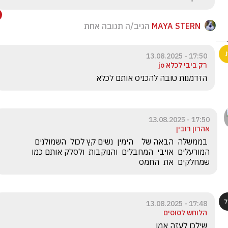
MAYA STERN
הגיב/ה תגובה אחת
17:50 - 13.08.2025
רק ביבי לכלא jo
הזדמנות טובה להכניס אותם לכלא
17:50 - 13.08.2025
אהרון רובין
 בממשלה  הבאה של    הימין  נשים קץ לכול  השמולנים  
המורעלים  אויבי  המחבלים  והנוקבות  ולסלק אותם כמו 
שמחלקים  את  החמס
17:48 - 13.08.2025
הלוחש לסוסים
שילכו לעזה אמן