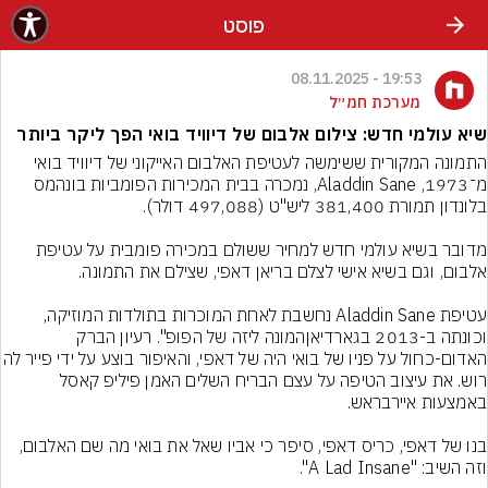
פוסט
19:53 - 08.11.2025
מערכת חמ״ל
שיא עולמי חדש: צילום אלבום של דיוויד בואי הפך ליקר ביותר
התמונה המקורית ששימשה לעטיפת האלבום האייקוני של דיוויד בואי 
מ־1973, Aladdin Sane, נמכרה בבית המכירות הפומביות בונהמס 
מדובר בשיא עולמי חדש למחיר ששולם במכירה פומבית על עטיפת 
עטיפת Aladdin Sane נחשבת לאחת המוכרות בתולדות המוזיקה, 
וכונתה ב-2013 בגארדיאןהמונה ליזה של הפופ". רעיון הברק 
האדום-כחול על פניו של בואי היה של דאפי, וה
רוש. את עיצוב הטיפה על עצם הבריח השלים האמן פיליפ קאסל 
בנו של דאפי, כריס דאפי, סיפר כי אביו שאל את בואי מה שם האלבום, 