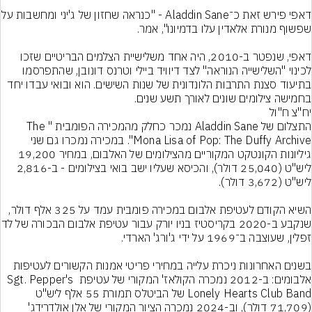
דאפי פירש זאת כ־Aladdin Sane - "כנראה
דאפי, שנפטר ב-2010, היה אחד משלישיית הצלמים הבריטיים שזכו 
לכינוי "השלישייה הנוראה" לצד דיוויד ביילי וטרנס דונובן, שהתפרסמו 
בתיעוד סצנת התרבות הלונדונית של שנות השישים. הוא ובואי עבדו יחד 
בחמישה צילומים שונים לאורך תשע שנים.
יח"צ ח"ול
התצלום של Aladdin Sane נמכר כחלק מהמכירה הפומבית "The 
Mona Lisa of Pop: The Duffy Archive". במכירה נמכרו גם שני 
גיליונות הקונטקט המקוריים מהצילומים של האלבום, במחיר 19,200 
ליש"ט (25,040 דולר), והכיסא שעליו ישב בואי בצילומים - ב-2,816 
השיא הקודם לעטיפת אלבום במכירה פומבית עמד על 325 אלף דולר, 
שנקבע ב-2020 בקריסטיז בניו 
בשנים האחרונות ניכרת עלייה במחירי פריטי אמנות הקשורים לעטיפות 
אלבומים: ב-2012 נמכרה הקולאז' המקורי של עטיפת Sgt. Pepper's 
Lonely Hearts Club Band של הביטלס תמורת 55 אלף ליש"ט 
(71,709 דולר), וב-2024 נמכרה הציור המקורי של אלן אולדרידג' 