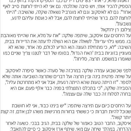
"האמת שלא, כי אחרי 83 ימים דיירים כבר הספיקו והקהל בחוץ כבר 
הספיק להכיר אותי, ויש סיבה שהלכתי. גם אני לא הייתי לוחצת סייב לאף 
אחד". גם לא לאיסקוב וגם לא מוגרבי? נשאלה שקלה, שהשיבה: "הייתי 
לוחצת להם. ברור שהייתי לוחצת להם, אבל לא כועסת עליהם לרגע, 
נשבעת".
צילום: רן יחזקאל
על היחסים עם איסקוב, שיתפה 
בו. ממש גילוי עריות". לשאלה אם הוא השלה לדעתה את הדיירות בבית, 
השיבה: "לא, כי מתחילת העונה הוא הודיע לכולם, פה אחד, שהוא לא 
מעוניין בזוגיות בבית 'האח הגדול'. בסופו של דבר לטנגו צריך שניים כמו 
לפני שכשבוע עמדה שלקה במרכזה של סערה כאשר סיפרה לאיסקוב 
על שיחה פרטית בינה ובין תרצה ועל דברים שתרצה השביעה אותה שלא 
לספר. "זו הייתה טעות שהא הייתה רגעית, אבל אני לא מתחרטת עליה", 
הסבירה שלקה, "כי בתכלס התנצלתי בפניה כבר אלף פעם. אם היא 
על היחסים כיום עם תירצה שיתפה: "יש בינינו כבוד, אני לא חושבת 
שנוכל להיות חברות כי כשש
יותר קשה".
איסקוב, החבר הטוב כאמור של שלקה בבית, הגיב בבכי. כשעה לאחר 
ההדחה, במהלך שיחה עם מאי, שיתף ארז איסקוב כי סיים להתאבל: 