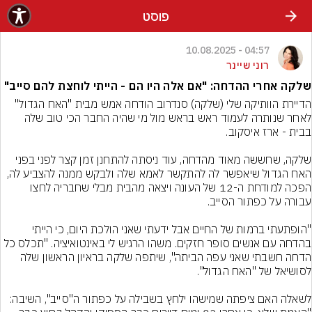
פוסט
04:57 - 10.08.2025
רוני שיינר
שלקה אחרי ההדחה: "אם אלה היו הם - הייתי לוחצת להם סייב"
הדיירת הוותיקה שלי (שלקה) סנדרוב הודחה אמש מבית "האח הגדול" 
לאחר שנותרה לעמוד ראש בראש מול מי שהיה החבר הכי טוב שלה 
שלקה, שחששה מאוד מהדחה, עוד ניסתה להתחנן זמן קצר לפני בפני 
האח הגדול שיאפשר לה להתקשר לאמא שלה ולבקש ממנה להצביע לה, 
הפכה למודחת ה-12 של העונה ויצאה מהבית מבלי שחבריה לחצו 
"הופתעתי ברמות של החיים אבל ידעתי שאני הולכת היום, כי הייתי 
בהדחה עם אנשים סופר חזקים. משהו הרגיש לי באינטואיציה. "תכלס כל 
הדחה חשבתי שאני עפה הביתה", שיתפה שלקה בראיון הראשון שלה 
לשאלה האם ציפתה שמישהו ילחץ בשבילה על כפתור ה"סייב", השיבה: 