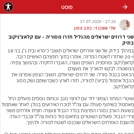
פוסט
17:26 - 17.07.2025
אלי אשכנזי, כתב צפון
שני דרוזים ישראלים מהגליל חזרו מסוריה - עם קלאצ'ניקוב
בתיק
במהלך בידוק של שני אזרחים ישראלים תושבי כיסרא ובית ג'ן, בני 18 
ו-20 שחזרו לשטח המדינה, אותרו בתוך חפציהם האישיים רובה 
קלאצ'ניקוב ומחסנית. השניים נעצרו, הועברו לחקירה ובהמשך צפויה 
הכאוס בגבול סוריה: שני דרוזים-ישראלים, תושבי הצפון שפרצו את 
הגבול אתמול (רביעי) לסוריה, חזרו לארץ כשברשותם נשק מסוג 
שוטרי המחוז הצפוני יחד עם לוחמי מגב וכוחות נוספים פועלים החל 
מאתמול בשיתוף פעולה עם צה"ל לנוכח האירועים בגולן. לאחר שאתמול 
בשעות הערב נסגרו הפרצות בגדר הגבול ונעצרה חציית אזרחים משני 
צידי הגבול, פועלים השוטרים בתיאום מול כוחות צה"ל ונכבדי העדה 