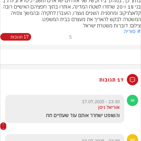
בתוך כך, במהלך בידוק של שני אזרחים ישראלים תושבי כיסרא ובית ג'ן, 
בני 18 ו-20 שחזרו לשטח המדינה, אותרו בתוך חפציהם האישיים רובה 
קלאצ'ניקוב ומחסנית. השניים נעצרו, הועברו לחקירה ובהמשך צפויה 
המשטרה לבקש להאריך את מעצרם בבית המשפט.
צילום: דוברות משטרת ישראל
# סוריה
5
17 תגובות
17 תגובות
23:30 - 17.07.2025
אוריאל ניסן
והשופט ישחרר אותם עוד שעתיים חח