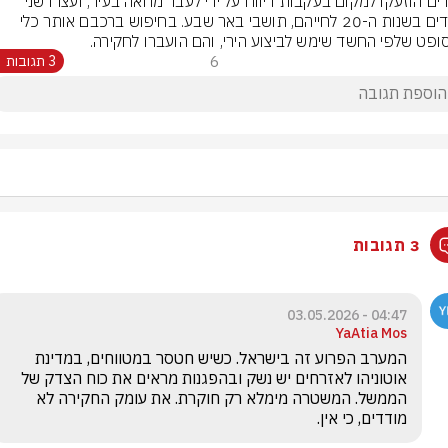
שוטרים הוזעקו למקום בעקבות דיווח על ירי לעבר מחאה בעיר, ועצרו שני 
חשודים בשנות ה-20 לחייהם, תושבי באר שבע. בחיפוש ברכבם אותר כלי 
סופט שלפי החשד שימש לביצוע הירי, והם הועברו לחקירה.
6
3 תגובות
3 תגובות
04:47 - 03.05.2026
YaAtia Mos
המערב הפרוע זה בישראל. כשיש חטסר במטווחים, במדינת 
אוטוניהו לאזרחים יש נשק ובהפגנות מראים את כוח הצדק של 
הממשל. המשטרה מימלא רק חוקרת. את עומק החקירה לא 
מודדים, כי אין. 