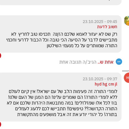
09:45 - 23.10.2025
חשוב לדעת
רק שס לא יעזור לאמא שלכם הזןנה  תכניסו טוב לחריץ  לא 
מתביישים לדבר על הסיעה הכי טובה וכל הכבוד לדרעי וחכמי 
התורה שמוותרים על כל מנעמי השילטון 
אחת ש..
הגיב/ה תגובה אחת
09:37 - 23.10.2025
hyd hg cm jl
לומדי התורה זה פעימות הלב של עם ישראל! אין קיום לעולם 
ללא לומדי התורה! הם שומרים עלינו! הם המגן של העם שלנו! 
בוז לכל אלו שמזלזלים! במה מתבטאת היהדות שלכם אם לא 
התורה הקדושה?? טיפשים!! תתביישו לכם ללעוג לעמלים 
בתורה! כל יהודי יודע את זה אבל מושפעים מהתקשורת