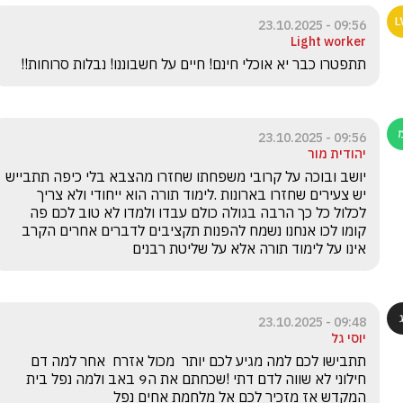
09:56 - 23.10.2025
Light worker
תתפטרו כבר יא אוכלי חינם! חיים על חשבוננו! נבלות סרוחות!!
09:56 - 23.10.2025
יהודית מור
יושב ובוכה על קרובי משפחתו שחזרו מהצבא בלי כיפה תתבייש 
יש צעירים שחזרו בארונות .לימוד תורה הוא ייחודי ולא צריך 
לכלול כל כך הרבה בגולה כולם עבדו ולמדו לא טוב לכם פה 
קומו לכו אנחנו נשמח להפנות תקציבים לדברים אחרים הקרב 
אינו על לימוד תורה אלא על שליטת רבנים 
09:48 - 23.10.2025
יוסי גל
תתבישו לכם למה מגיע לכם יותר  מכול אזרח  אחר למה דם 
חילוני לא שווה לדם דתי !שכחתם את ה9 באב ולמה נפל בית 
המקדש אז מזכיר לכם אל מלחמת אחים נפל 