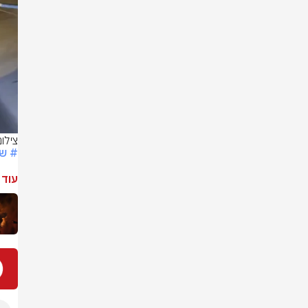
צילו
# שר
עוד 