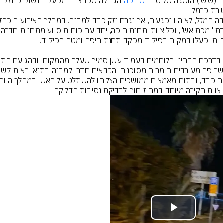
ה (שישי) הושגה שליטה ב
שריפה
 הגדולה שפרצה במפעל "חישול
פקודת "מכת אש", וכל צוותי תחנ
 צוות חקירה מיוחד במחוז חוף לבדיקת נסיבות הדליקה.
Play