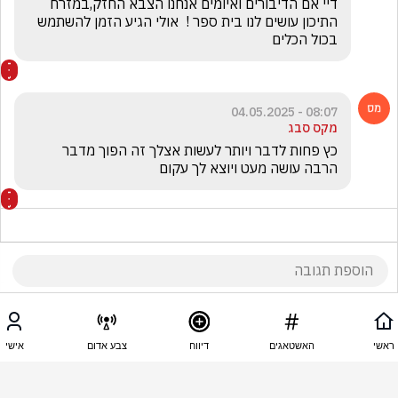
דיי אם הדיבורים ואיומים אנחנו הצבא החזק,במזרח 
התיכון עושים לנו בית ספר !  אולי הגיע הזמן להשתמש 
בכול הכלים 
08:07 - 04.05.2025
מקס סבג
כץ פחות לדבר ויותר לעשות אצלך זה הפוך מדבר 
הרבה עושה מעט ויוצא לך עקום
08:06 - 04.05.2025
Ilanshoval1
ראשי
האשטאגים
דיווח
צבע אדום
אישי
קשקשן אותן הכרזות בלי כיסוי