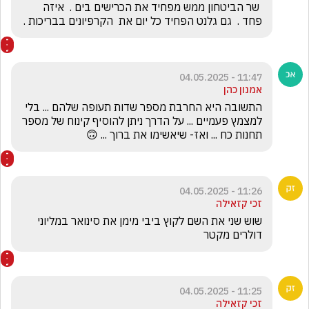
 שר הביטחון ממש מפחיד את הכרישים בים .  איזה 
פחד .  גם גלנט הפחיד כל יום את  הקרפיונים בבריכות .
11:47 - 04.05.2025
אמנון כהן
התשובה היא החרבת מספר שדות תעופה שלהם ... בלי 
למצמץ פעמיים ... על הדרך ניתן להוסיף קינוח של מספר 
תחנות כח ... ואז- שיאשימו את ברוך ... 🙃
11:26 - 04.05.2025
זכי קזאילה
שוש שני את השם לקוץ ביבי מימן את סינואר במליוני  
דולרים מקטר
11:25 - 04.05.2025
זכי קזאילה