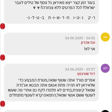
בעוד זמן קצר ייצא מאיראן גל נוסף של טילים לעבר 
ר- ק     נ -ט -ו    ח- ד -ש -ו- ת    ב- ט- ל- ג-
16:01 - 14.06.2025
עוז אהרון
אוי לא!
15:57 - 14.06.2025
דוד שטינמץ
אפרים מורד אתה שטוף שנאה,מטרת המבצע כדי 
שלאיראן לא תהיה פתת אטום אתה מבטא אג'נדת 
שמאל קיצונית,בחיים לא תלמדו לקח גם אחרי מה שעשו 
לעוטף ששם אנשי שמאל,החמאס קרא לעוטף מתנחלים