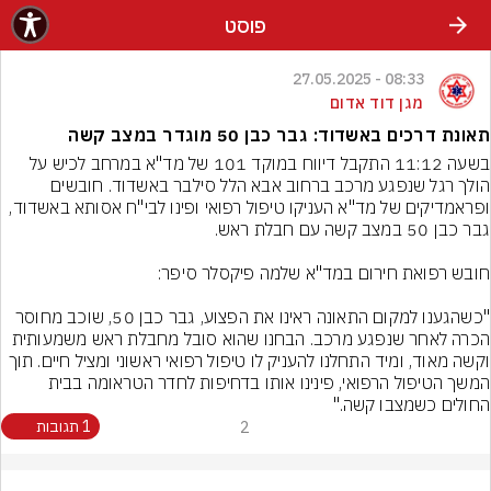
פוסט
08:33 - 27.05.2025
מגן דוד אדום
תאונת דרכים באשדוד: גבר כבן 50 מוגדר במצב קשה
בשעה 11:12 התקבל דיווח במוקד 101 של מד"א במרחב לכיש על 
הולך רגל שנפגע מרכב ברחוב אבא הלל סילבר באשדוד. חובשים 
ופראמדיקים של מד"א העניקו טיפול רפואי ופינו לבי"ח אסותא באשדוד, 
"כשהגענו למקום התאונה ראינו את הפצוע, גבר כבן 50, שוכב מחוסר 
הכרה לאחר שנפגע מרכב. הבחנו שהוא סובל מחבלת ראש משמעותית 
וקשה מאוד, ומיד התחלנו להעניק לו טיפול רפואי ראשוני ומציל חיים. תוך 
המשך הטיפול הרפואי, פינינו אותו בדחיפות לחדר הטראומה בבית 
החולים כשמצבו קשה."
2
1 תגובות