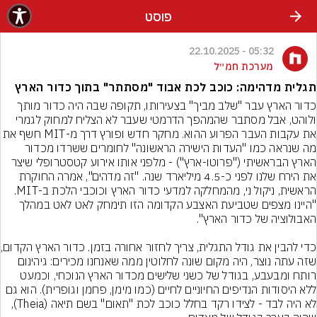
פוסט
05:32 - 22.10.2025
מערכת חמ״ל
תגלית מדהימה: כוכב לכת אבוד "מסתתר" בתוך כדור הארץ
כדור הארץ עבר "שלב מביך" בצעירותו, תקופה שבה היה כדור מותך 
ולוהט, אבל מסתבר שהמהפך הדרמטי שעבר לא הצליח למחוק לגמרי 
את עקבות העבר הפרוע ההוא. מחקר חדש ופורץ דרך מ-MIT
מה שנראה כמו "העדות הישירה הראשונה" לחומרים ששרדו מכדור 
הארץ הבראשיתי ("פרוטו-ארץ") - מלפני אותו אירוע קטסטרופלי שיצר 
את הירח שלנו לפני כ-4.5 מיליארד שנה. "זה מדהים", אמרה החוקרת 
הראשית, ניקול ני, מהמחלקה למדעי כדור הארץ וכוכבי הלכת ב-MIT. 
"היינו מצפים שטביעת האצבע הקדומה הזו תימחק לאט לאט במהלך 
כדי להבין את גוד
שזה עתה נוצר, היה מקום שונה לחלוטין ממה שאנחנו מכירים: גיהינום 
רותח ומבעבע, בגודל של כשני שלישים מכדור הארץ הנוכחי, וכמעט 
ללא היסודות הנדיפים החיוניים לחיים (כמו מימן, פחמן וגופרית). הוא גם 
לא היה לבד - לצידו רקד בחלל כוכב לכת "תאום" בשם תיאה (Theia), 