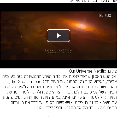
שהיה בערך בגודל של מאדים.
Play
Video
צילום: Our Universe Netflix
ואז הגיע האסון, שהפך לנס. תיאה וכדור הארץ התנגשו זה בזה בעוצמה 
אדירה, באירוע המכונה "ההתנגשות הענקית" (The Great Impact). 
ההתנגשות שחררה כמות אנרגיה בלתי נתפסת, שהתיכה ו"איפסה" את 
הכימיה של שני כוכבי הלכת. כדור הארץ ספג חלק גדול מהחומר של 
תיאה, גדל לממדיו הנוכחיים, וקיבל במתנה את היסודות הנדיפים שהגיעו 
עם תיאה - כמו מים ופחמן - שאפשרו בסופו של דבר את היווצרות 