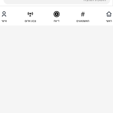
22:52 - 01.06.2025
natali salov
ראשי
האשטאגים
דיווח
צבע אדום
אישי
גם בבית שמש שומעים במהלך כל היום הדי פיצוצים 
חזקים כל כמה דק יש פיצוצים חזקים שמרעידים את כל 
הבית 
22:47 - 01.06.2025
Yarden Buzaglo
כל היום יש הדי פיצוצים גם בראשון שומעים ומרגישים
22:44 - 01.06.2025
יעקב חכם
מה נשאר לפוצץ כבר שם לאחר קרוב לשנתיים של 
זה כולה 10x40 ק״מ... איך יש עוד משהו להפציץ ??