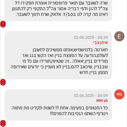
שרה לשעבר עם תואר פרופסורית אומרת תפקידו דל 
צה"ל להגן ולפי דבריה אסור צה"ל התקפי רק להתגונן 
ראינו מה קרה לנו ב7/10. אלאק שרת חינוך לשעבר. 
04:39 - 02.06.2025
איתן צבי
חארטה בלמישמיש,אנחנו ממשיכים לחשבן 
לעולם,הודעה על הפצצת בניין ואז הקש בגג ואז 
מורידים בניין,יאאלה ..זה שטויות,תורידו עם כל מי 
שבבניין ,שיכאב להם,בניין לא מעניין כי יודעים שאירופה 
תממן בניין חדש
04:09 - 02.06.2025
MM sh
כל החטופים בפעימה אחת !!! לשנות תקליט מת מתווה 
ויטרוף השתנו הנסיבות להפנים!!!