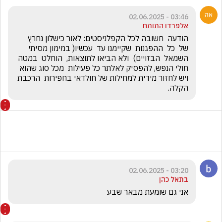
03:46 - 02.06.2025
אלפרדו התותח
הודעה  חשובה לכל הקפלניסטים: לאור כישלון נחרץ  
של  כל  ההפגנות  שקיימנו עד  עכשיו( במימון מסיתי 
השמאל  הבזויים)  ולא הביאו לתוצאות,  הוחלט  במטה 
חולי הנפש, להפסיק לאלתר כל פעילות  מכל סוג שהוא 
ויש לחזור מידית למחילות של חולדאי בחפירות  הרכבת 
הקלה. 
03:20 - 02.06.2025
בתאל כהן
אני גם שומעת מבאר שבע