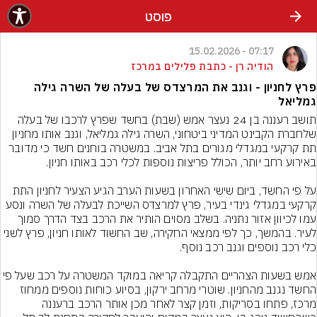
פוסט
07:17 - 15.02.2026
הודיה רן - כתבת פלילים במרכז
פרץ לחניון - וגנב את המרצדס של בעלה של השרה גילה
גמליאל
תושב רעננה בן 24 נעצר אמש (שבת) בחשד שפרץ לרכבו של בעלה 
שלחברת הקבינט המדיני ביטחוני, השרה גילה גמליאל, וגנב אותו מחניון 
תת קרקעי במגדלי מגורים בתל אביב. במשטרה בוחנים חשד כי מדובר 
על פי החשד, ביום שישי האחרון בשעות הערב הגיע הצעיר לחניון התת 
קרקעי במגדלי גינדי בעיר, פרץ למרצדס השייכת לבעלה של השרה ונסע 
עמו לכיוון אזור נתניה. בשלב מסוים הותיר את הרכב בצד הדרך סמוך 
לעיר. בהמשך, כך לפי ממצאי החקירה, שב החשוד לאותו חניון, פרץ לשני 
אמש בשעות הצהריים התקבלה קריאה במוקד המשטרה על רכב
החשד נגנב מהחניון. שוטרי מרחב ירקון, בסיוע כוחות נוספים ממחוז 
מרכז, פתחו בסריקות, וזמן קצר לאחר מכן אותר הרכב ברעננה 