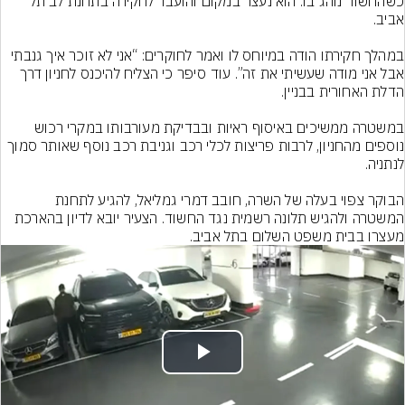
כשהחשוד נוהג בו. הוא נעצר במקום והועבר לחקירה בתחנת לב תל 
במהלך חקירתו הודה במיוחס לו ואמר לחוקרים: “אני לא זוכר איך גנבתי 
אבל אני מודה שעשיתי את זה”. עוד סיפר כי הצליח להיכנס לחניון דרך 
במשטרה ממשיכים באיסוף ראיות ובבדיקת מעורבותו במקרי רכוש 
נוספים מהחניון, לרבות פריצות לכלי רכב וגניבת רכב נוסף שאותר סמוך 
הבוקר צפוי בעלה של השרה, חובב דמרי גמליאל, להגיע לתחנת 
המשטרה ולהגיש תלונה רשמית נגד החשוד. הצעיר יובא לדיון בהארכת 
מעצרו בבית משפט השלום בתל אביב.
Play