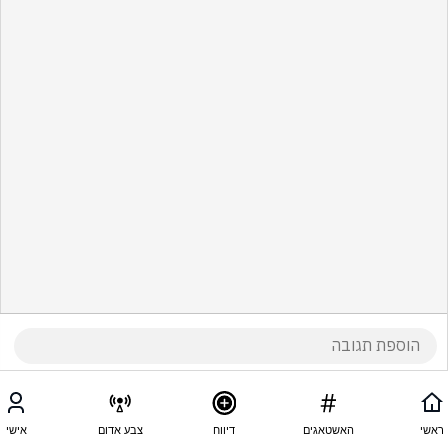
ראשי
האשטאגים
דיווח
צבע אדום
אישי